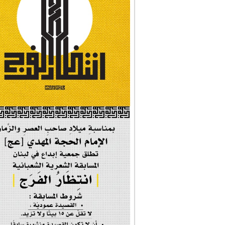
#شجرة_النبوة
#وأنا_على_دين_محم...
#بأمانة_موسى_بن_ج...
#إيران_حرم_فاطمة ...
| #فخر_المخدرات |
#صحيفة_المؤمن
إحتفالية #رياحين...
إحتفالية تكريم ا...