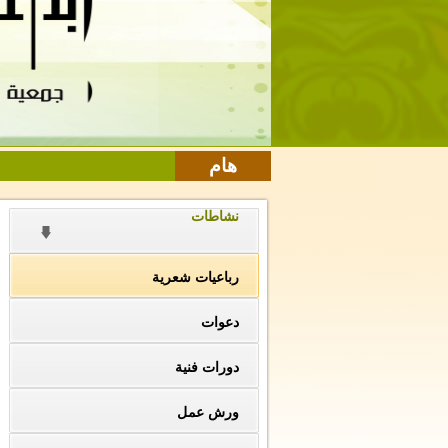
هام
نشاطات
رباعيات شعرية
دعوات
دورات فنية
ورش عمل