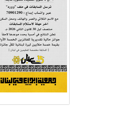
#فاطمة_روحي
مولد السيدة #الز�...
#أم_الشهداء
#النجم_الثاقب
#الصديقة_الشهيدة
#على_اُهبة_الدم
ركن الخط العربي
#العالمة_المعلَّ...