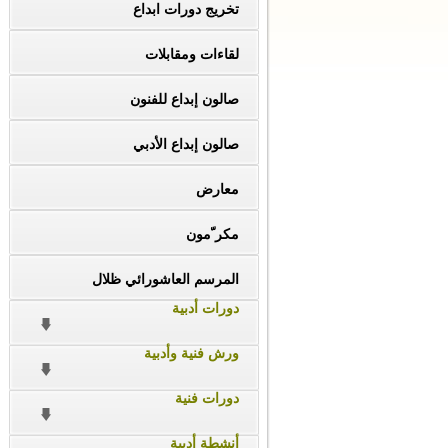
تخريج دورات ابداع
لقاءات ومقابلات
صالون إبداع للفنون
صالون إبداع الأدبي
معارض
مكر ّمون
المرسم العاشورائي ظلال
دورات أدبية
ورش فنية وأدبية
دورات فنية
أنشطة أدبية