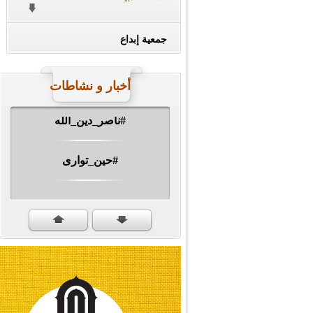
جمعية إبداع
أخبار و نشاطات
#ناصر_دين_الله
#حين_توارى
مهرجان الشهيد #ا�...
#سنكمل_الطريق
#تبريكات_انتصار_�...
#نداء_الأنبياء