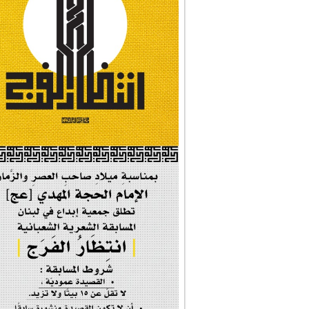
#وأنا_على_دين_محم...
#بأمانة_موسى_بن_ج...
#إيران_حرم_فاطمة ...
| #فخر_المخدرات |
#صحيفة_المؤمن
إحتفالية #رياحين...
إحتفالية تكريم ا...