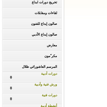
تخريج دورات ابداع
لقاءات ومقابلات
صالون إبداع للفنون
صالون إبداع الأدبي
معارض
مكر ّمون
المرسم العاشورائي ظلال
دورات أدبية
ورش فنية وأدبية
دورات فنية
أنشطة أدبية