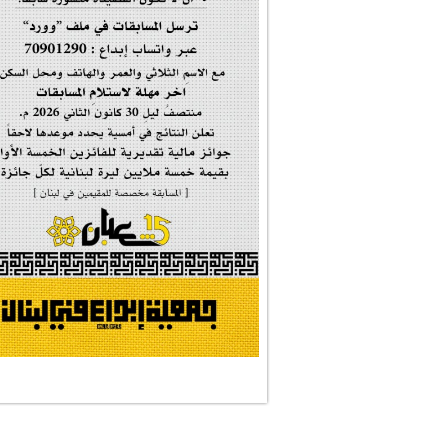
#فاطمة_روحي
مولد السيدة #الز�...
#أم_الشهداء
#النجم_الثاقب
#الصديقة_الشهيدة
#على_اُهبة_الدم
ركن الخط العربي
#العالمة_المعلَّ...