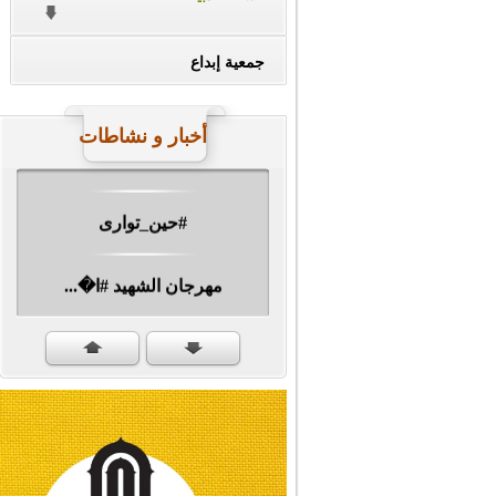
جمعية إبداع
#ناصر_دين_الله
أخبار و نشاطات
#حين_توارى
مهرجان الشهيد #ا�...
#سنكمل_الطريق
#تبريكات_انتصار_�...
#نداء_الأنبياء
#شجرة_النبوة