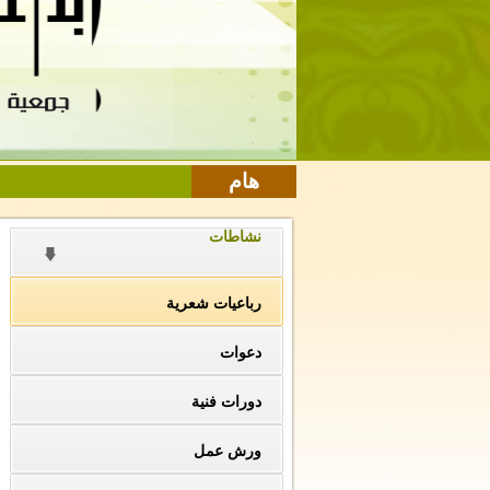
هام
نشاطات
رباعيات شعرية
دعوات
دورات فنية
ورش عمل