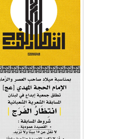
#شجرة_النبوة
#وأنا_على_دين_محم...
#بأمانة_موسى_بن_ج...
#إيران_حرم_فاطمة ...
| #فخر_المخدرات |
#صحيفة_المؤمن
إحتفالية #رياحين...
إحتفالية تكريم ا...