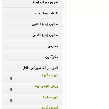
تخريج دورات ابداع
لقاءات ومقابلات
صالون إبداع للفنون
صالون إبداع الأدبي
معارض
مكر ّمون
المرسم العاشورائي ظلال
دورات أدبية
ورش فنية وأدبية
دورات فنية
أنشطة أدبية