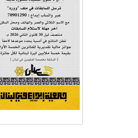
#فاطمة_روحي
مولد السيدة #الز�...
#أم_الشهداء
#النجم_الثاقب
#الصديقة_الشهيدة
#على_اُهبة_الدم
ركن الخط العربي
#العالمة_المعلَّ...