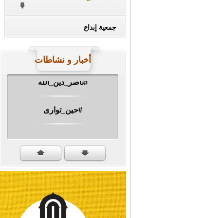
جمعية إبداع
أخبار و نشاطات
#ناصر_دين_الله
#حين_توارى
مهرجان الشهيد #ا�...
#سنكمل_الطريق
#تبريكات_انتصار_�...
#نداء_الأنبياء