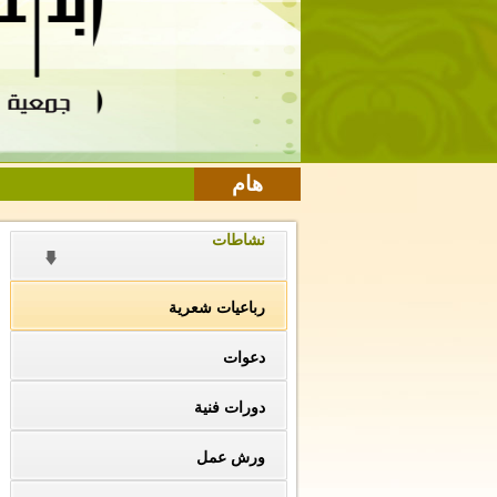
هام
نشاطات
رباعيات شعرية
دعوات
دورات فنية
ورش عمل