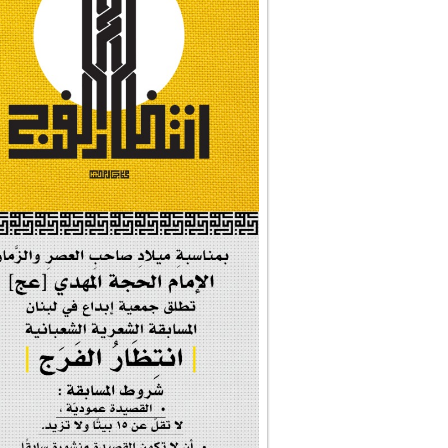
#شجرة_النبوة
#وأنا_على_دين_محم...
#بأمانة_موسى_بن_ج...
#إيران_حرم_فاطمة ...
| #فخر_المخدرات |
#صحيفة_المؤمن
إحتفالية #رياحين...
إحتفالية تكريم ا...