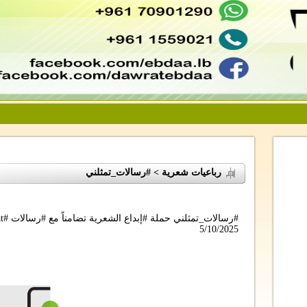
رباعيات شعرية > #رسالات_تمثلني
#رسالات_تمثلني حملة #إبداع الشعرية تضامناً مع #رسالات #Rissalat
5/10/2025