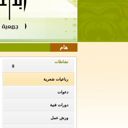
هام
نشاطات
رباعيات شعرية
دعوات
دورات فنية
ورش عمل