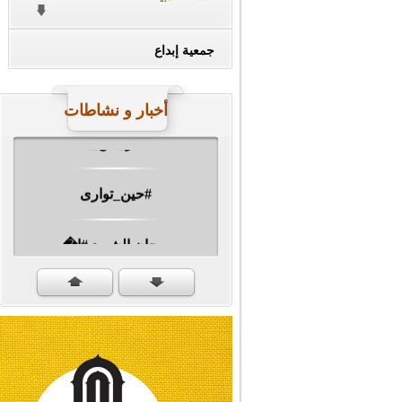
جمعية إبداع
أخبار و نشاطات
#ناصر_دين_الله
#حين_توارى
مهرجان الشهيد #ا�...
#سنكمل_الطريق
#تبريكات_انتصار_�...
#نداء_الأنبياء