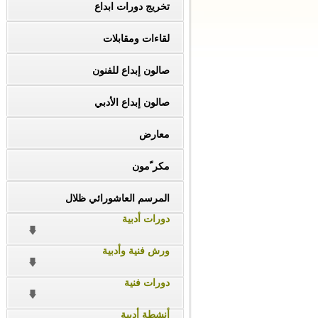
تخريج دورات ابداع
لقاءات ومقابلات
صالون إبداع للفنون
صالون إبداع الأدبي
معارض
مكر ّمون
المرسم العاشورائي ظلال
دورات أدبية
ورش فنية وأدبية
دورات فنية
أنشطة أدبية