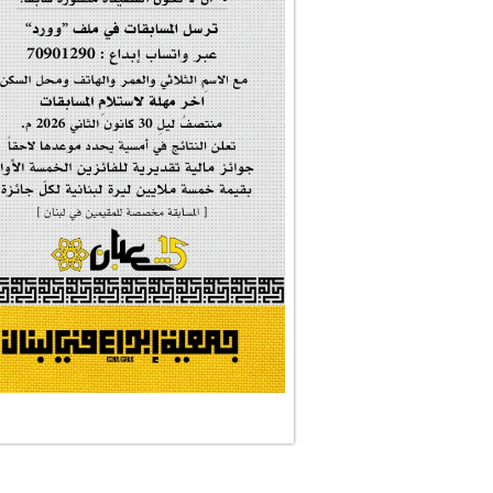
#فاطمة_روحي
مولد السيدة #الز�...
#أم_الشهداء
#النجم_الثاقب
#الصديقة_الشهيدة
#على_اُهبة_الدم
ركن الخط العربي
#العالمة_المعلَّ...