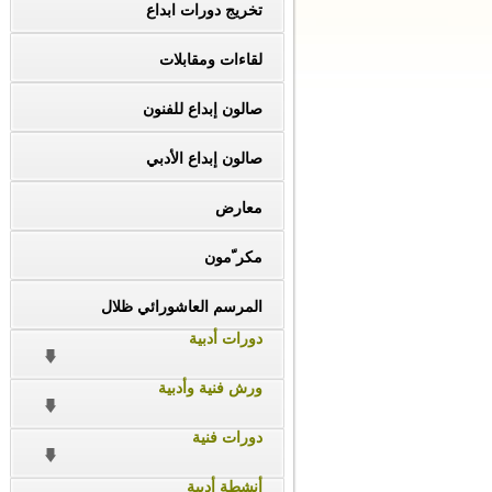
تخريج دورات ابداع
لقاءات ومقابلات
صالون إبداع للفنون
صالون إبداع الأدبي
معارض
مكر ّمون
المرسم العاشورائي ظلال
دورات أدبية
ورش فنية وأدبية
دورات فنية
أنشطة أدبية