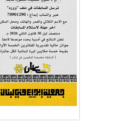
#فاطمة_روحي
مولد السيدة #الز�...
#أم_الشهداء
#النجم_الثاقب
#الصديقة_الشهيدة
#على_اُهبة_الدم
ركن الخط العربي
#العالمة_المعلَّ...