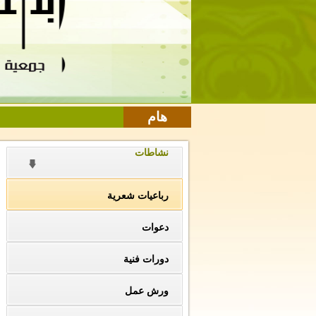
هام
نشاطات
رباعيات شعرية
دعوات
دورات فنية
ورش عمل