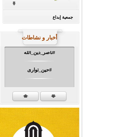
جمعية إبداع
أخبار و نشاطات
#ناصر_دين_الله
#حين_توارى
مهرجان الشهيد #ا�...
#سنكمل_الطريق
#تبريكات_انتصار_�...
#نداء_الأنبياء