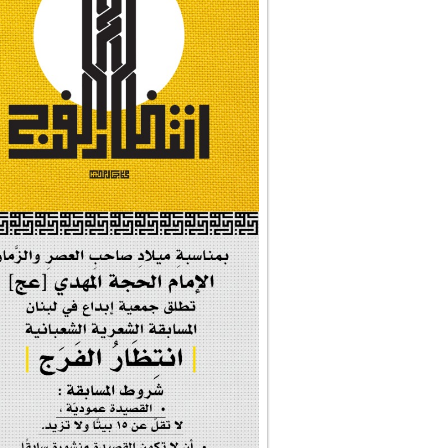
#شجرة_النبوة
#وأنا_على_دين_محم...
#بأمانة_موسى_بن_ج...
#إيران_حرم_فاطمة ...
| #فخر_المخدرات |
#صحيفة_المؤمن
إحتفالية #رياحين...
إحتفالية تكريم ا...