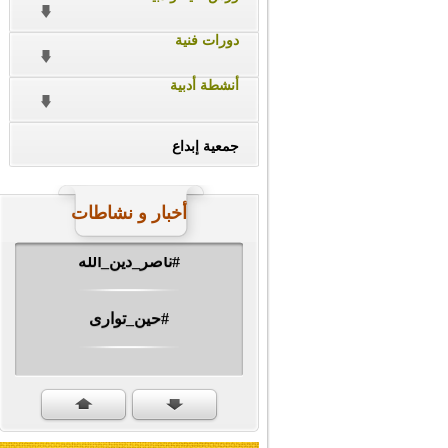
دورات فنية
أنشطة أدبية
جمعية إبداع
أخبار و نشاطات
#ناصر_دين_الله
#حين_توارى
مهرجان الشهيد #ا�...
#سنكمل_الطريق