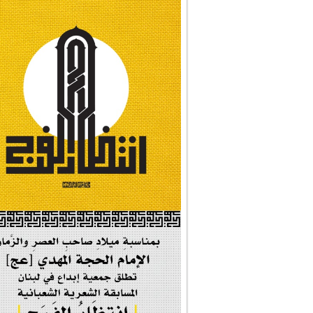
#تبريكات_انتصار_�...
#نداء_الأنبياء
#شجرة_النبوة
#وأنا_على_دين_محم...
#بأمانة_موسى_بن_ج...
#إيران_حرم_فاطمة ...
| #فخر_المخدرات |
#صحيفة_المؤمن