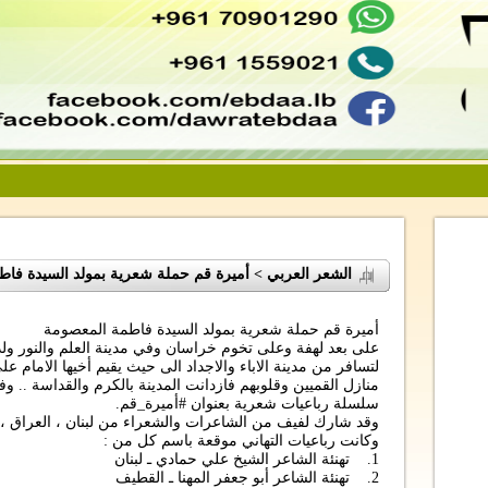
الشعر العربي > أميرة قم حملة شعرية بمولد السيدة فا
أميرة قم حملة شعرية بمولد السيدة فاطمة المعصومة
على بعد لهفة وعلى تخوم خراسان وفي مدينة العلم والنور ولد
لتسافر من مدينة الاباء والاجداد الى حيث يقيم أخيها الاما
منازل القميين وقلوبهم فازدانت المدينة بالكرم والقداسة .. و
سلسلة رباعيات شعرية بعنوان #أميرة_قم.
وقد شارك لفيف من الشاعرات والشعراء من لبنان ، العراق ، ا
وكانت رباعيات التهاني موقعة باسم كل من :
1. تهنئة الشاعر الشيخ علي حمادي ـ لبنان
2. تهنئة الشاعر أبو جعفر المهنا ـ القطيف