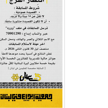
إحتفالية #رياحين...
إحتفالية تكريم ا...
#فاطمة_روحي
مولد السيدة #الز�...
#أم_الشهداء
#النجم_الثاقب
#الصديقة_الشهيدة
#على_اُهبة_الدم