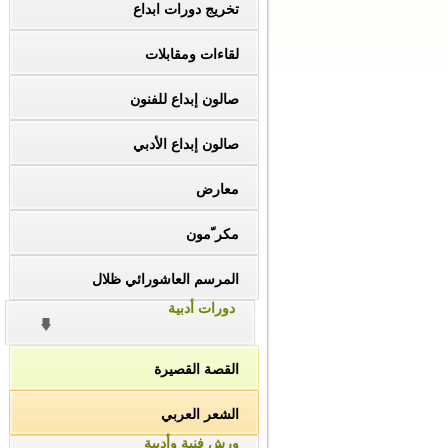
تخريج دورات ابداع
لقاءات ومقابلات
صالون إبداع للفنون
صالون إبداع الأدبي
معارض
مكر ّمون
المرسم العاشورائي ظلال
دورات أدبية
القصة القصيرة
الشعر العربي
ورش فنية وأدبية