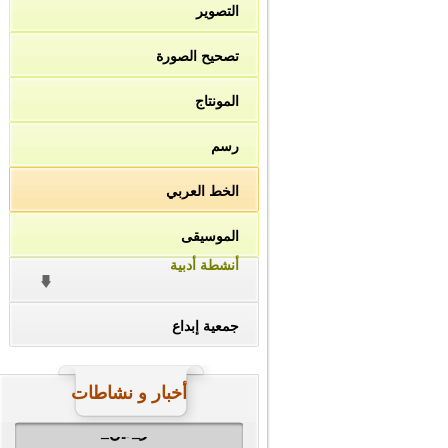
التصوير
تصحيح الصورة
المونتاج
رسم
الخط العربي
الموسيقى
أنشطة أدبية
جمعية إبداع
أخبار و نشاطات
#ناصر_دين_الله