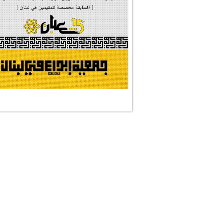
#النجم_الثاقب
#الصديقة_الشهيدة
#على_اُهبة_الدم
ركن الخط العربي
#العالمة_المعلَّ...
#رسالات_تمثلني
#التقيّة_النقيّة
نجمان وجنة