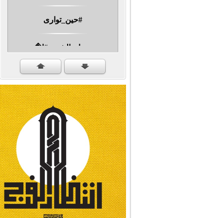
#حين_توارى
مهرجان الشهيد #ا�...
#سنكمل_الطريق
#تبريكات_انتصار_�...
#نداء_الأنبياء
#شجرة_النبوة
#وأنا_على_دين_محم...
#بأمانة_موسى_بن_ج...