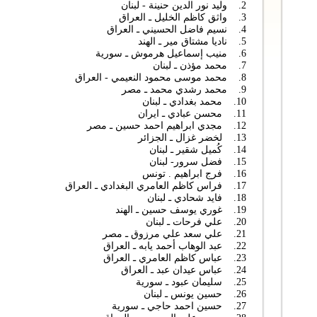
2. وليد نور الدين حنينة - لبنان
3. واثق كاظم الخليل ـ العراق
4. نسيم فاضل الحسيني ـ العراق
5. ناديا مشتاق مير ـ الهند
6. منيب إسماعيل هرموش ـ سورية
7. محمد مؤذن ـ لبنان
8. محمد موسى محمود النعيمي - العراق
9. محمد رشدي محمد ـ مصر
10. محمد بغدادي ـ لبنان
11. محسن عبادي ـ ايران
12. مجدي ابراهيم احمد حسين ـ مصر
13. لخضر غزال ـ الجزائر
14. كُميل شقير ـ لبنان
15. فضل سرور- لبنان
16. فرج ابراهيم . تونس
17. فراس كاظم العامري البغدادي ـ العراق
18. فايد شحادي ـ لبنان
19. غوري يوسف حسين ـ الهند
20. علي فرحات ـ لبنان
21. علي سعد علي مرزوق ـ مصر
22. عبد الوهاب أحمد يابه ـ العراق
23. عباس كاظم العامري ـ العراق
24. عباس عيدان عبد ـ العراق
25. سليمان عبود ـ سورية
26. حسين يونس ـ لبنان
27. حسين احمد حاجي ـ سورية