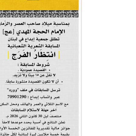
#إيران_حرم_فاطمة ...
| #فخر_المخدرات |
#صحيفة_المؤمن
إحتفالية #رياحين...
إحتفالية تكريم ا...
#فاطمة_روحي
مولد السيدة #الز�...
#أم_الشهداء