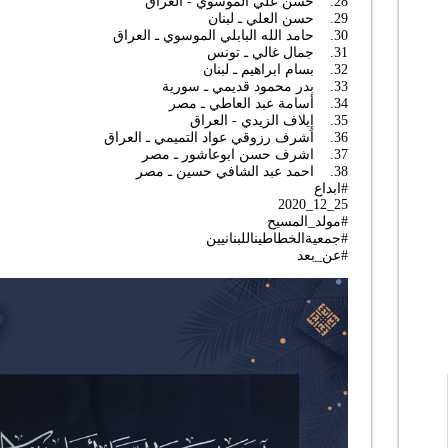
28. حسن علي الموسوي - العراق
29. حسن العلي ـ لبنان
30. حامد الله البابلي الموسوي ـ العراق
31. جمال غالي ـ تونس
32. بسام ابراهيم ـ لبنان
33. بدر محمود قديمي ـ سورية
34. أسامة عبد العاطي ـ مصر
35. إِيلاف الزيدي - العراق
36. اشرف رزوقي عواد التميمي ـ العراق
37. اشرف حسن ابوعاشور ـ مصر
38. احمد عبد الشافي حسين ـ مصر
#ابداع
25_12_2020
#مولد_المسيح
#جمعيةالخطاطيناللبنانيين
#عن_بعد