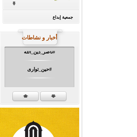
جمعية إبداع
أخبار و نشاطات
#ناصر_دين_الله
#حين_توارى
مهرجان الشهيد #ا�...
#سنكمل_الطريق
#تبريكات_انتصار_�...
#نداء_الأنبياء