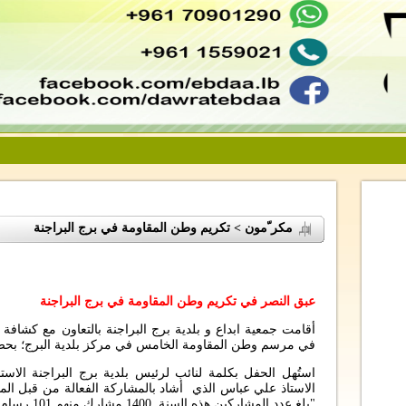
مكر ّمون > تكريم وطن المقاومة في برج البراجنة
عبق النصر في تكريم وطن المقاومة في برج البراجنة
أقامت جمعية ابداع و بلدية برج البراجنة بالتعاون مع كشاف
في مرسم وطن المقاومة الخامس في مركز بلدية البرج؛ بح
استُهل الحفل بكلمة لنائب لرئيس بلدية برج البراجنة الاس
الاستاذ علي عباس الذي أشاد بالمشاركة الفعالة من قبل الم
"بلغ عدد المشاركين هذه السنة 1400 مشارك منهم 101 رسام من مختلف المناطق".