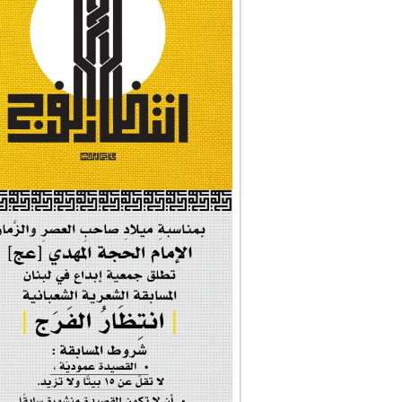
#شجرة_النبوة
#وأنا_على_دين_محم...
#بأمانة_موسى_بن_ج...
#إيران_حرم_فاطمة ...
| #فخر_المخدرات |
#صحيفة_المؤمن
إحتفالية #رياحين...
إحتفالية تكريم ا...