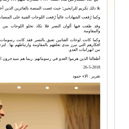
تلا ذلك تكريم للرابحين؛ حيث غصت المنصة بالفائزين الذين أخذو
وكما رُفعت الشهادات عالياً رُفعت اللوحات الفنية على المنصا
وقد طغت فيها ألوان النصر فلا تكاد تخلو اللوحات من الل
والمقاومة.
وكما كانت لوحات الفنانين تعبق بالنصر فقد كانت رسومات 
افكارهم التي تبرز مدى تعلقهم بالمقاومة وارتباطهم بها.. لتز
من انهزامات العدو.
أطفالنا الذين هزموا العدو في رسوماتهم..ربما هم سيدحرون ا
26-5-2018
تقرير : الاء حمود