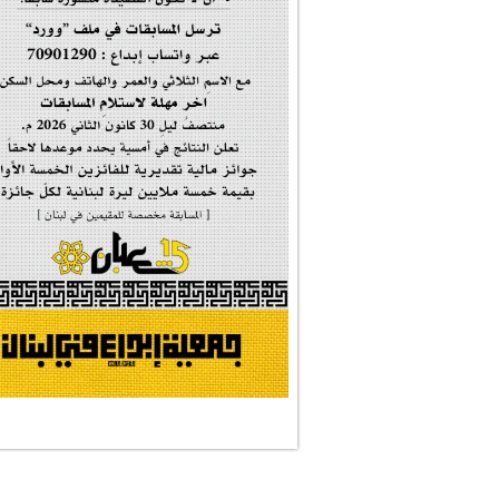
#فاطمة_روحي
مولد السيدة #الز�...
#أم_الشهداء
#النجم_الثاقب
#الصديقة_الشهيدة
#على_اُهبة_الدم
ركن الخط العربي
#العالمة_المعلَّ...