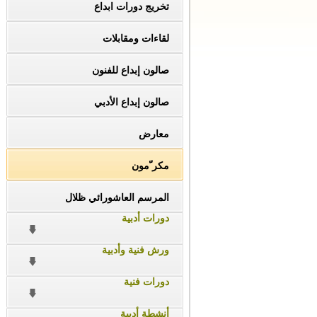
تخريج دورات ابداع
لقاءات ومقابلات
صالون إبداع للفنون
صالون إبداع الأدبي
معارض
مكر ّمون
المرسم العاشورائي ظلال
دورات أدبية
ورش فنية وأدبية
دورات فنية
أنشطة أدبية