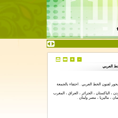
ط العربي
ر لفنون الخط العربي . احتفاء بالجمعة
79 خطاطاً وخطاطة من 15 بلداً : الاردن ، الباكستان ، الجزائر ، العراق ، المغرب
ان ، ماليزيا ، مصر ولبنان .