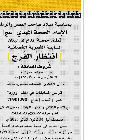
| #فخر_المخدرات |
#صحيفة_المؤمن
إحتفالية #رياحين...
إحتفالية تكريم ا...
#فاطمة_روحي
مولد السيدة #الز�...
#أم_الشهداء
#النجم_الثاقب