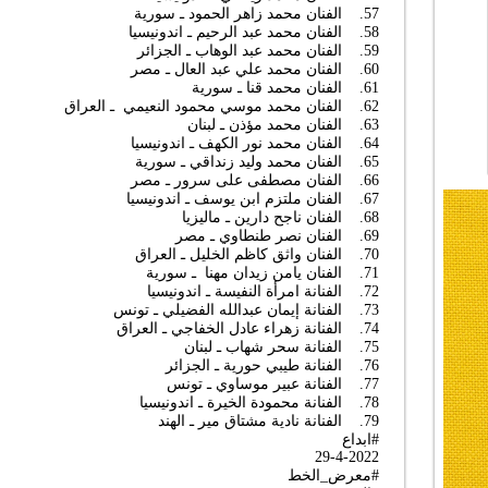
57. الفنان محمد زاهر الحمود ـ سورية
58. الفنان محمد عبد الرحيم ـ اندونيسيا
59. الفنان محمد عبد الوهاب ـ الجزائر
60. الفنان محمد علي عبد العال ـ مصر
61. الفنان محمد قنا ـ سورية
62. الفنان محمد موسي محمود النعيمي ـ العراق
63. الفنان محمد مؤذن ـ لبنان
64. الفنان محمد نور الكهف ـ اندونيسيا
65. الفنان محمد وليد زنداقي ـ سورية
66. الفنان مصطفى على سرور ـ مصر
67. الفنان ملتزم ابن يوسف ـ اندونيسيا
68. الفنان ناجح دارين ـ ماليزيا
69. الفنان نصر طنطاوي ـ مصر
70. الفنان واثق كاظم الخليل ـ العراق
71. الفنان يامن زيدان مهنا ـ سورية
72. الفنانة امرأة النفيسة ـ اندونيسيا
73. الفنانة إيمان عبدالله الفضيلي ـ تونس
74. الفنانة زهراء عادل الخفاجي ـ العراق
75. الفنانة سحر شهاب ـ لبنان
76. الفنانة طيبي حورية ـ الجزائر
77. الفنانة عبير موساوي ـ تونس
78. الفنانة محمودة الخيرة ـ اندونيسيا
79. الفنانة نادية مشتاق مير ـ الهند
#ابداع
29-4-2022
#معرض_الخط