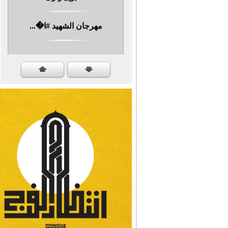
مهرجان الشهيد #ا�...
#سنكمل_الطريق
#تبريكات_انتصار_�...
#نداء_الأنبياء
#شجرة_النبوة
#وأنا_على_دين_محم...
#بأمانة_موسى_بن_ج...
#إيران_حرم_فاطمة ...