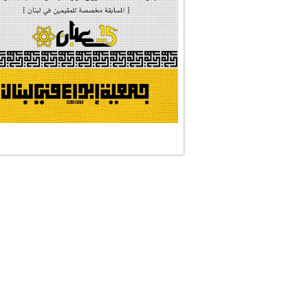
#الصديقة_الشهيدة
#على_اُهبة_الدم
ركن الخط العربي
#العالمة_المعلَّ...
#رسالات_تمثلني
#التقيّة_النقيّة
نجمان وجنة
#رضوان_الله