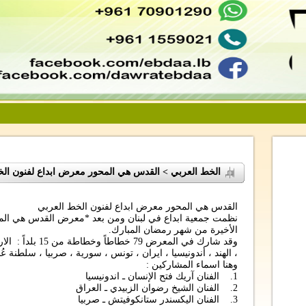
الخط العربي > القدس هي المحور معرض ابداع لفنون الخ
القدس هي المحور معرض ابداع لفنون الخط العربي
نظمت جمعية ابداع في لبنان ومن بعد *معرض القدس هي المحو
الأخيرة من شهر رمضان المبارك.
وقد شارك في المعرض 
، الهند ، أندونيسيا ، ايران ، تونس ، سورية ، صربيا ، سلطنة عُم
وهنا اسماء المشاركين :
1. الفنان آريك فتح الإنسان ـ اندونيسيا
2. الفنان الشيخ رضوان الزبيدي ـ العراق
3. الفنان اليكسندر ستانكوفيتش ـ صربيا