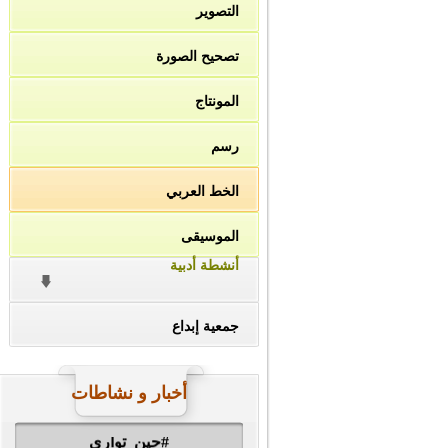
التصوير
تصحيح الصورة
المونتاج
رسم
الخط العربي
الموسيقى
أنشطة أدبية
جمعية إبداع
#ناصر_دين_الله
أخبار و نشاطات
#حين_توارى