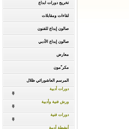
تخريج دورات ابداع
لقاءات ومقابلات
صالون إبداع للفنون
صالون إبداع الأدبي
معارض
مكر ّمون
المرسم العاشورائي ظلال
دورات أدبية
ورش فنية وأدبية
دورات فنية
أنشطة أدبية