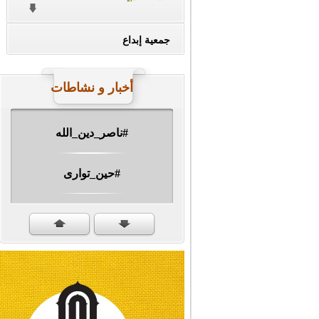
جمعية إبداع
أخبار و نشاطات
#ناصر_دين_الله
#حين_توارى
مهرجان الشهيد #ا�...
#سنكمل_الطريق
#تبريكات_انتصار_�...