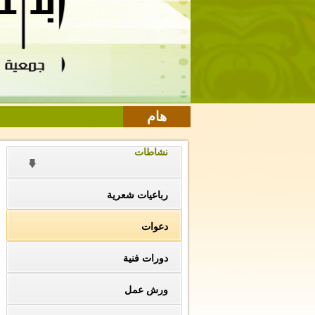
هام
نشاطات
رباعيات شعرية
دعوات
دورات فنية
ورش عمل