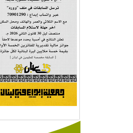
إحتفالية تكريم ا...
#فاطمة_روحي
مولد السيدة #الز�...
#أم_الشهداء
#النجم_الثاقب
#الصديقة_الشهيدة
#على_اُهبة_الدم
ركن الخط العربي