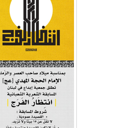
#نداء_الأنبياء
#شجرة_النبوة
#وأنا_على_دين_محم...
#بأمانة_موسى_بن_ج...
#إيران_حرم_فاطمة ...
| #فخر_المخدرات |
#صحيفة_المؤمن
إحتفالية #رياحين...