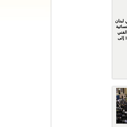
 لبنان
نسائية
لفني
للموهوبات من عمر 13 إلى