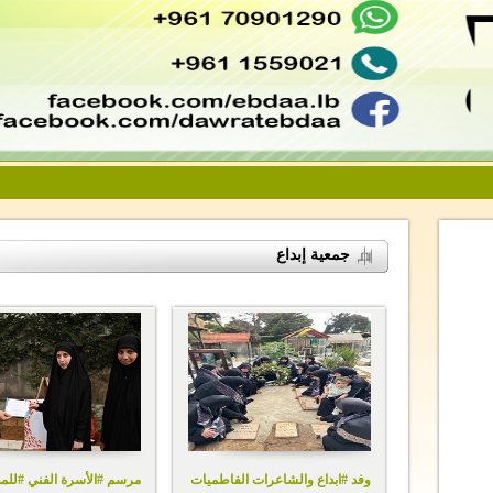
جمعية إبداع
وفد #ابداع والشاعرات الفاطميات
مرسم #الأسرة الفني #للم