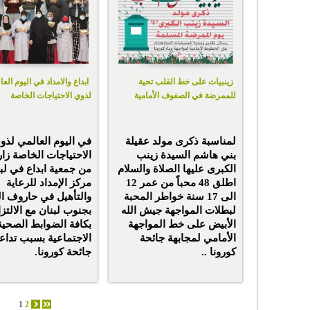
زينبيات على خط القلب تحية
ابداع والامداد في اليوم الع
للممرضة في الصفوف الأمامية
لذوي الاحتياجات الخاصة
لمناسبة ذكرى مولد عقيلة
في اليوم العالمي لذو
بني هاشم السيدة زينب
الاحتياجات الخاصة زار
الكبرى عليها الصلاة والسلام
من جمعية ابداع في لب
اطلق 48 محباً من عمر 12
مركز الإمداد للرعاية
الى 17 سنة خواطر المحبة
والتأهيل في حاروف ال
لبطلات المواجهة جيش الله
بجنوب لبنان مع الالتزا
الأبيض على خط المواجهة
بكافة الضوابط الصحية
الأمامي لمجابهة جائحة
الاجتماعية بسبب تداع
كورونا ..
جائحة كورونا.
1
2