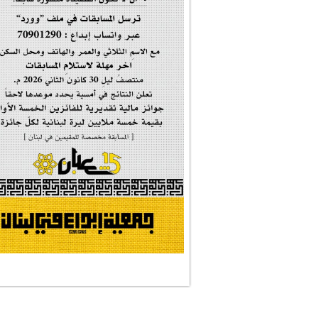
إحتفالية تكريم ا...
#فاطمة_روحي
مولد السيدة #الز�...
#أم_الشهداء
#النجم_الثاقب
#الصديقة_الشهيدة
#على_اُهبة_الدم
ركن الخط العربي