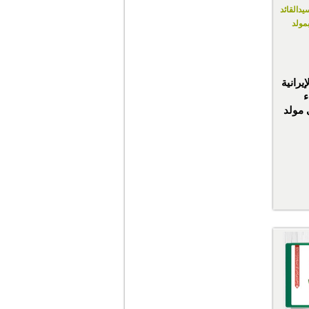
يدالقائد
مولد
يرانية
 مولد