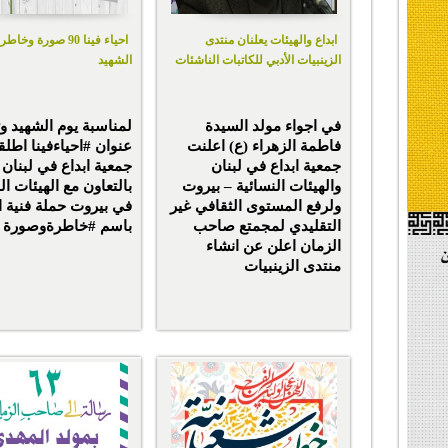
ابداع والهيئات يعلنان منتدى
احياء فينا 90 صورة وخا
الزينبيات الأدبي للكاتبات الناشئات
الشهيد
في اجواء مولد السيدة
لمناسبة يوم الشهيد 
فاطمة الزهراء (ع) اعلنت
عنوان #احياءفينا اطل
جمعية ابداع في لبنان
جمعية ابداع في لبنان
والهيئات النسائية – بيروت
بالتعاون مع الهيئات ال
ولرفع المستوى الثقافي غير
في بيروت حملة فنية اد
التقليدي لمجمتع صاحب
باسم #خاطرةوصورة .
الزمان اعلن عن انشاء
منتدى الزينبيات