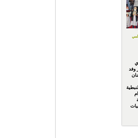
المي
ي
 وفد
نان
نبطية
م
يات