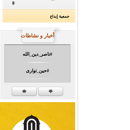
جمعية إبداع
أخبار و نشاطات
#ناصر_دين_الله
#حين_توارى
مهرجان الشهيد #ا�...
#سنكمل_الطريق
#تبريكات_انتصار_�...
#نداء_الأنبياء