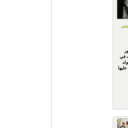
تشفى
ر
 في
لد
عليها