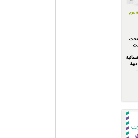
طرة بيوم
وتحت
قت
نسائية
بية