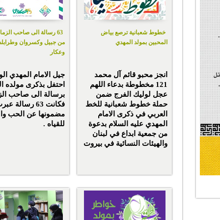
خطوط شعبانية ترصع بياض
63 رسالة الى صاحب الزما
المحبين بمولد المهدي
من جبيل وكسروان وطرابل
وعكار‏
انجز محبو قائم آل محمد
جيل الامام المهدي الو
121 مخطوطة بدعاء اللهم
احتفل بذكرى مولده ال
عجل لوليك الفرج ضمن
برسالة الى صاحب الز
حملة خطوط شعبانية للخط
فكانت 63 رسالة ع
العربي في ذكرى الامام
مضمونها عن الحب وا
المهدي عليه السلام بدعوة
للقياه .
من جمعية ابداع في لبنان
والهيئات النسائية في بيروت