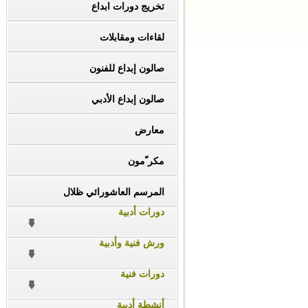
تخريج دورات ابداع
لقاءات ومقابلات
صالون إبداع للفنون
صالون إبداع الأدبي
معارض
مكر ّمون
المرسم العاشورائي ظلال
دورات أدبية
ورش فنية وأدبية
دورات فنية
أنشطة أدبية