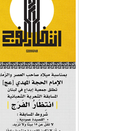
#شجرة_النبوة
#وأنا_على_دين_محم...
#بأمانة_موسى_بن_ج...
#إيران_حرم_فاطمة ...
| #فخر_المخدرات |
#صحيفة_المؤمن
إحتفالية #رياحين...