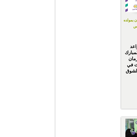
ن بمولده
س
اعد
مبارك
مان
برت في
لشوق