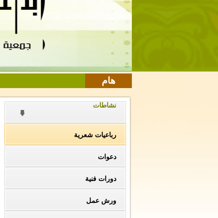
هام
نشاطات
رباعيات شعرية
دعوات
دورات فنية
ورش عمل