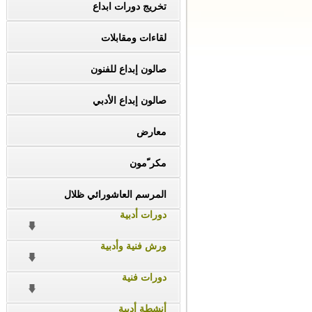
تخريج دورات ابداع
لقاءات ومقابلات
صالون إبداع للفنون
صالون إبداع الأدبي
معارض
مكر ّمون
المرسم العاشورائي ظلال
دورات أدبية
ورش فنية وأدبية
دورات فنية
أنشطة أدبية