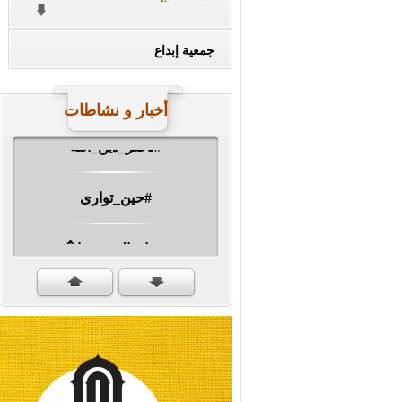
جمعية إبداع
أخبار و نشاطات
#ناصر_دين_الله
#حين_توارى
مهرجان الشهيد #ا�...
#سنكمل_الطريق
#تبريكات_انتصار_�...
#نداء_الأنبياء