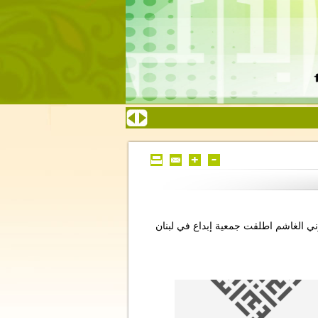
وني الغاشم اطلقت جمعية إبداع في لبنان