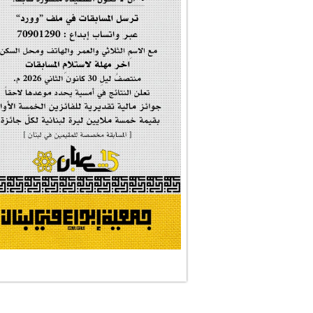
#فاطمة_روحي
مولد السيدة #الز�...
#أم_الشهداء
#النجم_الثاقب
#الصديقة_الشهيدة
#على_اُهبة_الدم
ركن الخط العربي
#العالمة_المعلَّ...