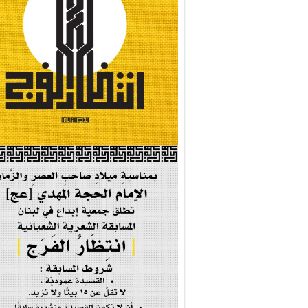
#شجرة_النبوة
#وأنا_على_دين_محم...
#بأمانة_موسى_بن_ج...
#إيران_حرم_فاطمة ...
| #فخر_المخدرات |
#صحيفة_المؤمن
إحتفالية #رياحين...
إحتفالية تكريم ا...