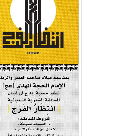
#شجرة_النبوة
#وأنا_على_دين_محم...
#بأمانة_موسى_بن_ج...
#إيران_حرم_فاطمة ...
| #فخر_المخدرات |
#صحيفة_المؤمن
إحتفالية #رياحين...
إحتفالية تكريم ا...