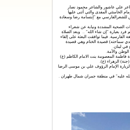
شاعر علي عاشور والشاعر محمود نصار
ام الخامنئي المفدى والتي أثنى عليها
يس للشعرالفارسي مع "إبتسامة رضا وسعادة
ات الصحية المشددة ونيابة عن شعراء
رد بعبارة "إن شاء الله" .. وبعد الصلاة
نحو 50 شاعراً وشاعرة باللغة الفارسية. فيما توافقت البعثة على إلقاء
يدي سماحته) قصيدة الختام وهي قصيدة
في لبنان.
لوطن والأمة.
ة فاطمة المعصومة بنت الامام الكاظم (ع)
نة) الزهراء (ع).
لزيارة الإمام الرؤوف علي بن موسى الرضا
الله عليه" في منطقة جمران شمال طهران .