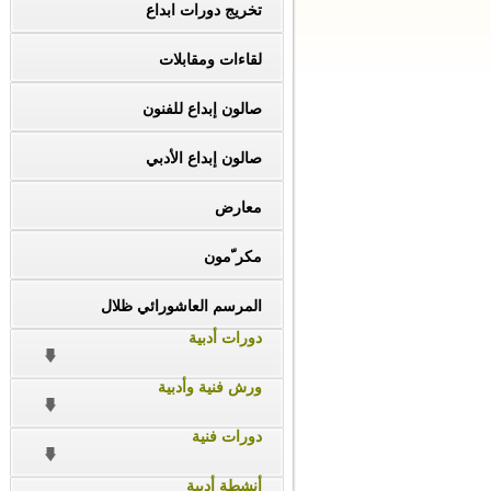
تخريج دورات ابداع
لقاءات ومقابلات
صالون إبداع للفنون
صالون إبداع الأدبي
معارض
مكر ّمون
المرسم العاشورائي ظلال
دورات أدبية
ورش فنية وأدبية
دورات فنية
أنشطة أدبية