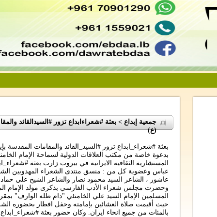
جمعية إبداع > بعثة #شعراءابداع تزور #السيدالقائد والمقا
(ع)
بعثة #شعراء_ابداع تزور #السيد_القائد والمقامات المقدسة بإير
بدعوة خاصة من مكتب العلاقات الدولية لسماحة الإمام الخا
المستشارية الثقافية الايرانية في بيروت زارت بعثة #شعراء_ا
عباس وعضوية كل من : منسق منتدى الشعراء المهدويين الشا
عاشور ، الشاعر السيد محمود نصار والشاعر الشيخ علي حمادي. 
وحضرت مجلس شعراء الأدب الفارسي بذكرى مولد الإمام المجتب
المسلمين الإمام السيد علي الخامنئي "دام ظله الوارف" بمقر
حيث أقيمت صلاة العشائين بإمامته وحفل افطار بحضوره ال
بالمئات من جميع انحاء ايران. وكان حضور بعثة #شعراء_ابداع ل