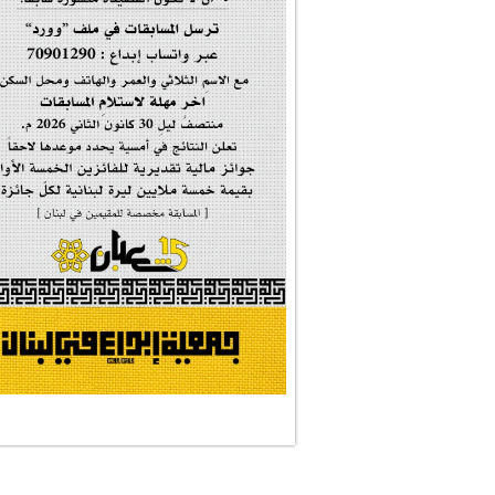
#فاطمة_روحي
مولد السيدة #الز�...
#أم_الشهداء
#النجم_الثاقب
#الصديقة_الشهيدة
#على_اُهبة_الدم
ركن الخط العربي
#العالمة_المعلَّ...