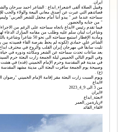
ايران.
وقبيل الصلاة ألقى #شعراء_ابداع : الشاعر احمد سرحان وال
قصائدهم التي عبرت عن أصدق معاني البيعة والولاء والحب للإم
سماحته عندما عبر " يبدو أننا أمام محفل للشعر العربي" ول
" من جنابه والحضور.
فيما تقدم رئيس #ابداع باتجاه سماحته على الرغم من الاجراء
وشاعرات لبنان سلم عليه وطلب من مقامه المبارك الدعاء لهم ف
ومأدبة الإفطار استمع سماحته الى 
الشاعر علي حمادي (لكونه لم يحظَ بفرصة القاء قصيدته بين 
تليت سابقاً في مهرجان إيران القلب والروح في محترف ابداع 
بعد ساعات تحدث سماحته عن الشعر ومكانته ودوره في حياة ا
وفي اليوم التالي الخميس ليلة الجمعة زارت البعثة حرم السيد
في مدينة قم المقدسة وحرم الإمام الخميني (قده) في هشت (ج
وصبيحة يوم الجمعة سافرت البعثة الى مدينة مشهد المقدسة 
(ع) .
ويوم السبت زارت البعثة مقر إقامة الإمام الخميني "رضوان 
#ابداع
من 3 الى 9_4_2023
#ايران
#بعثة_ابداع
#زيارةمن_العمر
#لقاء_القائد