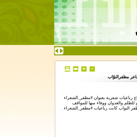
اعر مظفرالنوّاب
اع رباعيات شعرية بعنوان #مظفر_الشعراء
 للظلم والعدوان ووفاء منها للمواقف
ظفر النواب كانت رباعيات #مظفر_الشعراء .