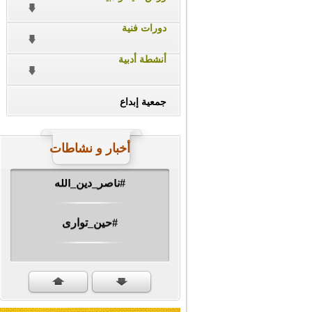
دورات فنية
أنشطة أدبية
جمعية إبداع
أخبار و نشاطات
#ناصر_دين_الله
#حين_توارى
مهرجان الشهيد #ا�...
#سنكمل_الطريق