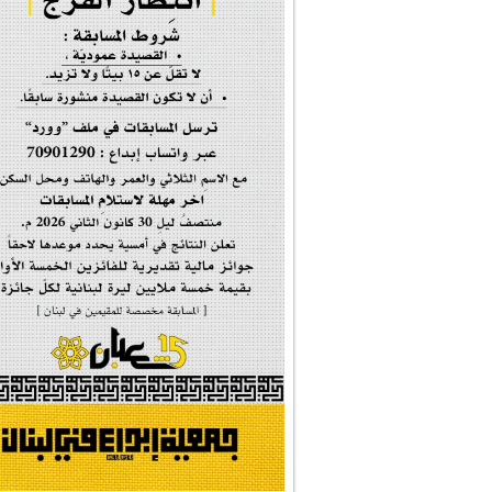
إحتفالية #رياحين...
إحتفالية تكريم ا...
#فاطمة_روحي
مولد السيدة #الز�...
#أم_الشهداء
#النجم_الثاقب
#الصديقة_الشهيدة
#على_اُهبة_الدم