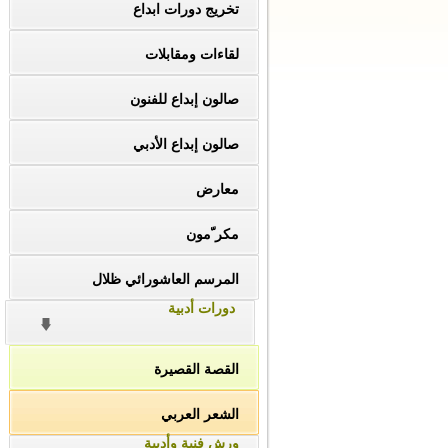
تخريج دورات ابداع
لقاءات ومقابلات
صالون إبداع للفنون
صالون إبداع الأدبي
معارض
مكر ّمون
المرسم العاشورائي ظلال
دورات أدبية
القصة القصيرة
الشعر العربي
ورش فنية وأدبية