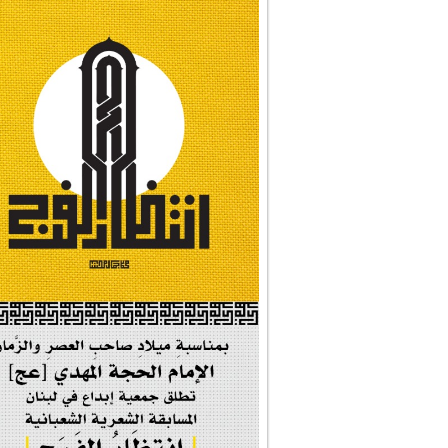
#تبريكات_انتصار_�...
#نداء_الأنبياء
#شجرة_النبوة
#وأنا_على_دين_محم...
#بأمانة_موسى_بن_ج...
#إيران_حرم_فاطمة ...
| #فخر_المخدرات |
#صحيفة_المؤمن