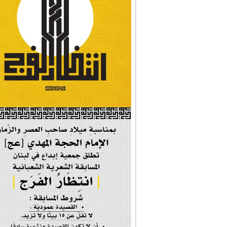
#شجرة_النبوة
#وأنا_على_دين_محم...
#بأمانة_موسى_بن_ج...
#إيران_حرم_فاطمة ...
| #فخر_المخدرات |
#صحيفة_المؤمن
إحتفالية #رياحين...