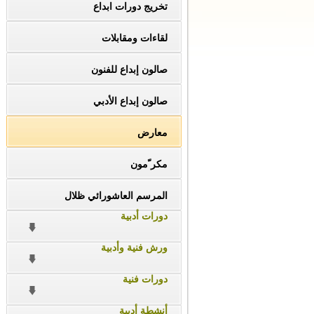
تخريج دورات ابداع
لقاءات ومقابلات
صالون إبداع للفنون
صالون إبداع الأدبي
معارض
مكر ّمون
المرسم العاشورائي ظلال
دورات أدبية
ورش فنية وأدبية
دورات فنية
أنشطة أدبية