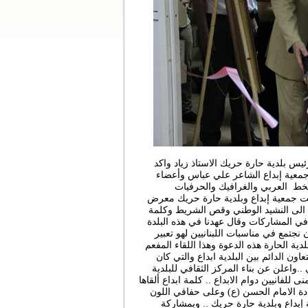
يس بلدية حارة حريك ‏الاستاذ زياد واكد
معية ‏إبداع الشاعر علي عباس وأعضاء
الخط العربي والغرافيك والحرفيات
حت جمعية إبداع وبلدية حارة حريك معرض
ستماع الى النشيد الوطني وقص الشريط وكلمة
في المشاركات وقال عهدنا ‏في هذه البلدة
جتمع في ‏مناسبات اللبنانيين لهو تعبير
دية الحارة هذه الدعوة وهذا اللقاء المفعم
اون الدائم بين البلدية ابداع والتي كان
.واعلن عن بناء المركز الثقافي للبلدية
للفانيين دوام الابداع .. ‏كلمة ابداع ألقاها
ة الامام ‏الحسن (ع) وعلى حفافي اللون
بداع وبلدية حارة حريك .. وبمشاركة