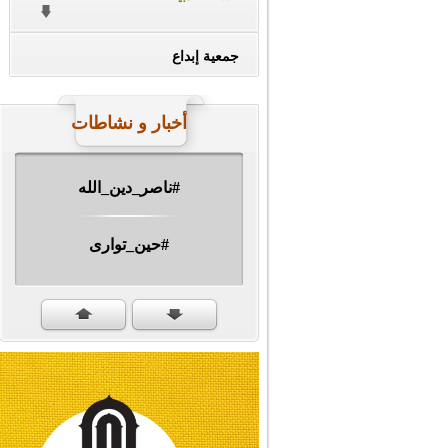
جمعية إبداع
أخبار و نشاطات
#ناصر_دين_الله
#حين_توارى
مهرجان الشهيد #ا�...
#سنكمل_الطريق
#تبريكات_انتصار_�...
#نداء_الأنبياء