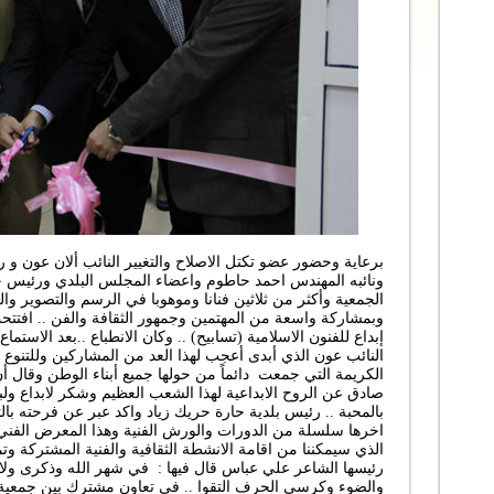
برعاية وحضور عضو تكتل الاصلاح والتغيير النائب ألان عون و رئ
ونائبه المهندس احمد حاطوم واعضاء المجلس البلدي ورئيس ج
الجمعية وأكثر من ثلاثين فنانا وموهوبا في الرسم ‏والتصوير و
وبمشاركة واسعة من المهتمين وجمهور ‏الثقافة والفن .. افتت
إبداع للفنون الاسلامية ‏‏(تسابيح) .. وكان الانطباع ..بعد الا
‏النائب عون الذي أبدى أعجب لهذا العد من المشاركين وللتنوع 
الكريمة التي جمعت دائماً من حولها جميع أبناء الوطن وقال أن ن
صادق عن الروح الابداعية لهذا الشعب العظيم وشكر لابداع ‏ولبل
بالمحبة .. رئيس بلدية حارة حريك زياد ‏واكد عبر عن فرحته بالتع
اخرها سلسلة من ‏الدورات والورش الفنية وهذا المعرض الفني .
الذي ‏سيمكننا من اقامة الانشطة الثقافية والفنية المشتركة وتمنى 
رئيسها الشاعر علي عباس قال فيها : في شهر الله وذكرى ولاد
والضوء وكرسي الحرف التقوا .. في تعاون مشترك بين ‏جمعية إ