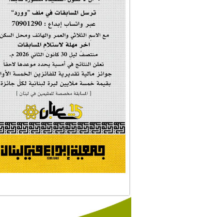
إحتفالية تكريم ا...
#فاطمة_روحي
مولد السيدة #الز�...
#أم_الشهداء
#النجم_الثاقب
#الصديقة_الشهيدة
#على_اُهبة_الدم
ركن الخط العربي