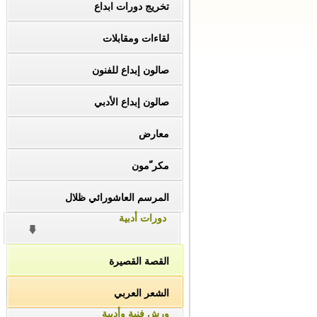
تخريج دورات ابداع
لقاءات ومقابلات
صالون إبداع للفنون
صالون إبداع الأدبي
معارض
مكر ّمون
المرسم العاشورائي ظلال
دورات أدبية
القصة القصيرة
الشعر العربي
ورش فنية وأدبية