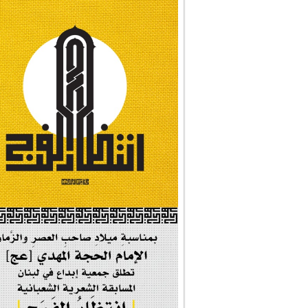
#تبريكات_انتصار_�...
#نداء_الأنبياء
#شجرة_النبوة
#وأنا_على_دين_محم...
#بأمانة_موسى_بن_ج...
#إيران_حرم_فاطمة ...
| #فخر_المخدرات |
#صحيفة_المؤمن