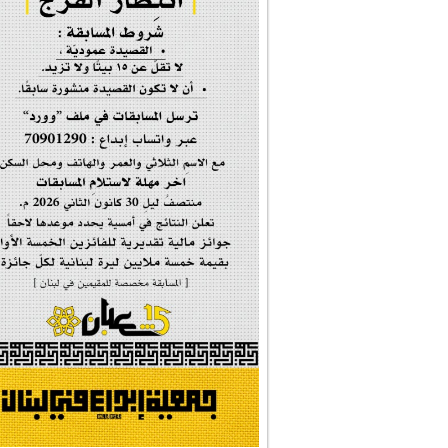
إحتفالية #رياحين...
إحتفالية تكريم ا...
#فاطمة_روحي
مولد السيدة #الز�...
#أم_الشهداء
#النجم_الثاقب
#الصديقة_الشهيدة
#على_اُهبة_الدم