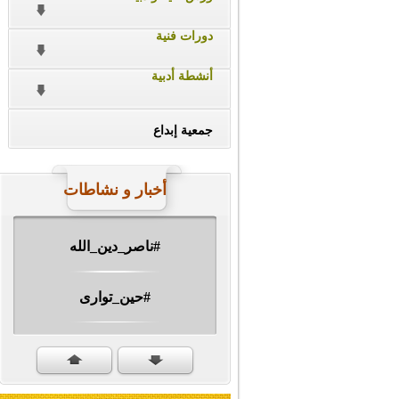
دورات فنية
أنشطة أدبية
جمعية إبداع
أخبار و نشاطات
#ناصر_دين_الله
#حين_توارى
مهرجان الشهيد #ا�...
#سنكمل_الطريق