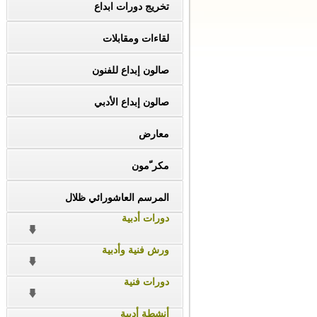
تخريج دورات ابداع
لقاءات ومقابلات
صالون إبداع للفنون
صالون إبداع الأدبي
معارض
مكر ّمون
المرسم العاشورائي ظلال
دورات أدبية
ورش فنية وأدبية
دورات فنية
أنشطة أدبية