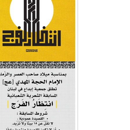
#نداء_الأنبياء
#شجرة_النبوة
#وأنا_على_دين_محم...
#بأمانة_موسى_بن_ج...
#إيران_حرم_فاطمة ...
| #فخر_المخدرات |
#صحيفة_المؤمن
إحتفالية #رياحين...