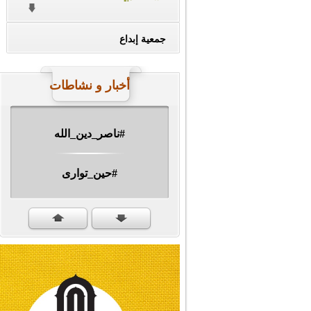
جمعية إبداع
أخبار و نشاطات
#ناصر_دين_الله
#حين_توارى
مهرجان الشهيد #ا�...
#سنكمل_الطريق
#تبريكات_انتصار_�...