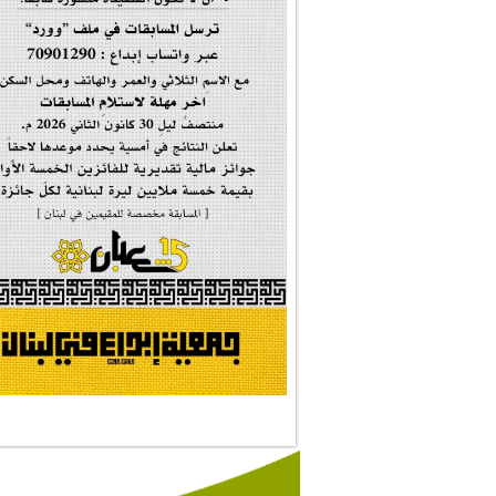
إحتفالية تكريم ا...
#فاطمة_روحي
مولد السيدة #الز�...
#أم_الشهداء
#النجم_الثاقب
#الصديقة_الشهيدة
#على_اُهبة_الدم
ركن الخط العربي