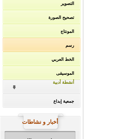
التصوير
تصحيح الصورة
المونتاج
رسم
الخط العربي
الموسيقى
أنشطة أدبية
جمعية إبداع
أخبار و نشاطات
#ناصر_دين_الله