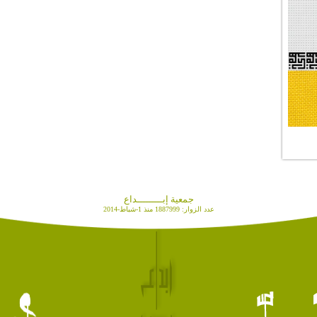
جمعية إبـــــــــداع
عدد الزوار: 1887999 منذ 1-شباط-2014