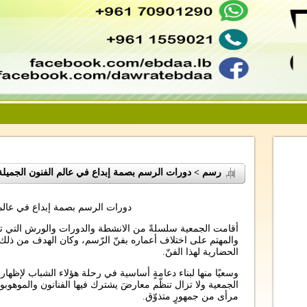
رسم > دورات الرسم بصمة إبداع في عالم الفنون الجميلة
دورات الرسم بصمة إبداع في عالم 
أقامت الجمعية سلسلةً من الانشطة والدورات والورش التي تح
والمهتم على اختلاف أعماره بفنّ الرّسم، وكان الهدف من ذلك
الحضارية لهذا الفنّ.
وسعيًا منها لبناء دعامةٍ أساسية في رحلة هؤلاء الشباب لإظهار إ
الجمعية ولا تزال تنظّم معارضَ يشترك فيها الفنانون والموهوب
مرأى من جمهورٍ متذوّق.