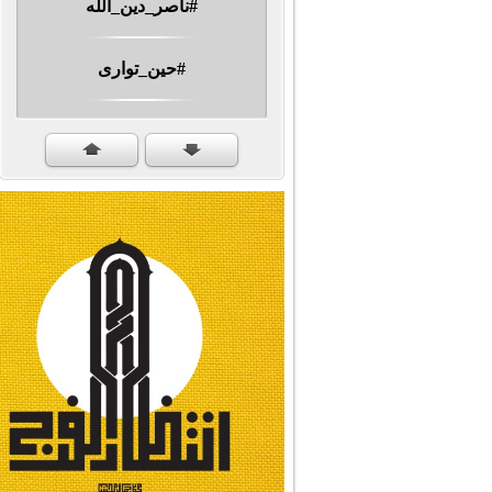
#حين_توارى
مهرجان الشهيد #ا�...
#سنكمل_الطريق
#تبريكات_انتصار_�...
#نداء_الأنبياء
#شجرة_النبوة
#وأنا_على_دين_محم...
#بأمانة_موسى_بن_ج...