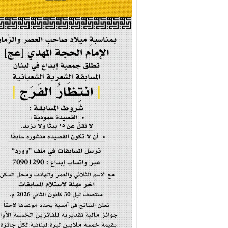
#إيران_حرم_فاطمة ...
| #فخر_المخدرات |
#صحيفة_المؤمن
إحتفالية #رياحين...
إحتفالية تكريم ا...
#فاطمة_روحي
مولد السيدة #الز�...
#أم_الشهداء