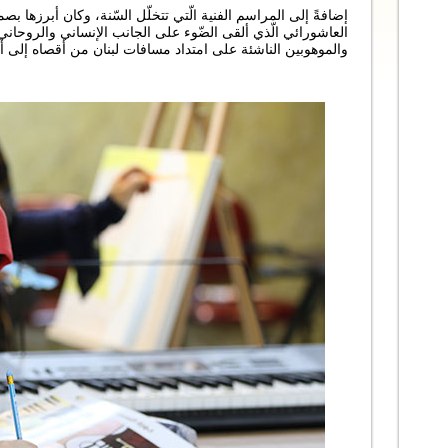
إضافةً إلى المراسم الفنية الّتي تتخلّل السّنة، وكان أبرزها ب
العاشورائي الّذي ألقى الضّوء على الجانب الإنساني والروحان
والموهوبين الناشئة على امتداد مسافات لبنان من أقصاه إلى أ