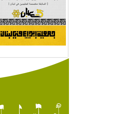
#النجم_الثاقب
#الصديقة_الشهيدة
#على_اُهبة_الدم
ركن الخط العربي
#العالمة_المعلَّ...
#رسالات_تمثلني
#التقيّة_النقيّة