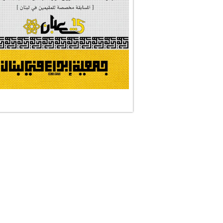
#النجم_الثاقب
#الصديقة_الشهيدة
#على_اُهبة_الدم
ركن الخط العربي
#العالمة_المعلَّ...
#رسالات_تمثلني
#التقيّة_النقيّة
نجمان وجنة