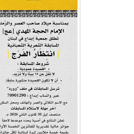
#إيران_حرم_فاطمة ...
| #فخر_المخدرات |
#صحيفة_المؤمن
إحتفالية #رياحين...
إحتفالية تكريم ا...
#فاطمة_روحي
مولد السيدة #الز�...
#أم_الشهداء