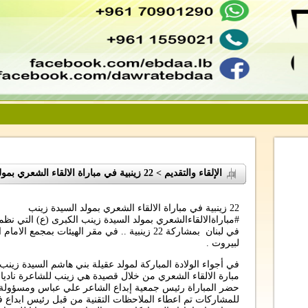
الإلقاء والتقديم > 22 زينبية في مباراة الالقاء الشعري بمولد السيدة زينب
22 زينبية في مباراة الالقاء الشعري بمولد السيدة زينب
#مباراةالالقاءالشعري بمولد السيدة زينب الكبرى (ع)‏ التي نظمت
في لبنان بمشاركة 22 زينبية .. في مقر الهيئات بم
لبيروت .
في أجواء الولادة المباركة لمولد عقيلة بني هاشم السيدة زين
مبارة الالقاء الشعري من خلال قصيدة هي زينب للشاعرة ناديا 
حضر المباراة رئيس جمعية إبداع الشاعر علي عباس ومسؤولة ال
للمشاركات تم اعطاء الملاحظات التقنية من قبل رئيس ابداع