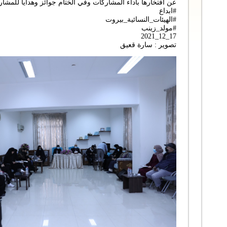
عن افتخارها باداء المشاركات وفي الختام جوائز وهدايا للمشار
#ابداع
#الهيئات_النسائية_بيروت
#مولد_زينب
17_12_2021
تصوير : سارة قعيق