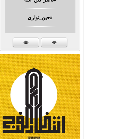
#حين_توارى
مهرجان الشهيد #ا�...
#سنكمل_الطريق
#تبريكات_انتصار_�...
#نداء_الأنبياء
#شجرة_النبوة
#وأنا_على_دين_محم...
#بأمانة_موسى_بن_ج...