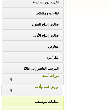
تخريج دورات ابداع
لقاءات ومقابلات
صالون إبداع للفنون
صالون إبداع الأدبي
معارض
مكر ّمون
المرسم العاشورائي ظلال
دورات أدبية
ورش فنية وأدبية
مقامات موسيقية