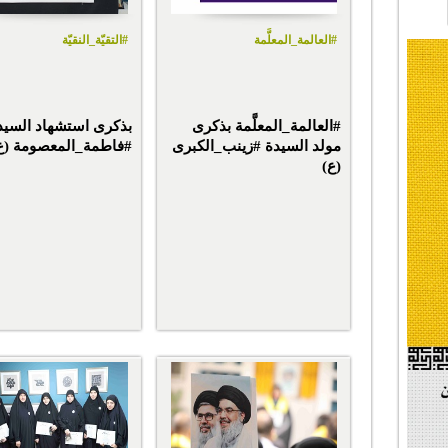
#العالمة_المعلَّمة
#التقيّة_النقيّة
#العالمة_المعلَّمة بذكرى
بذكرى استشهاد السيد
مولد السيدة #زينب_الكبرى
#فاطمة_المعصومة (ع
(ع)