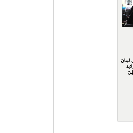
لبنانَ
اية
ِيّ