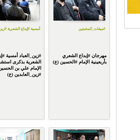
#ميقات_المخبتين
أمسية #إبداع الشعرية #زين_
مهرجان #إبداع الشعري
#زين_العباد أمسية #إب
بأربعينية الإمام #الحسين (ع)
الشعرية بذكرى استشه
الإمام علي بن الحسين
#زين_العابدين (ع)