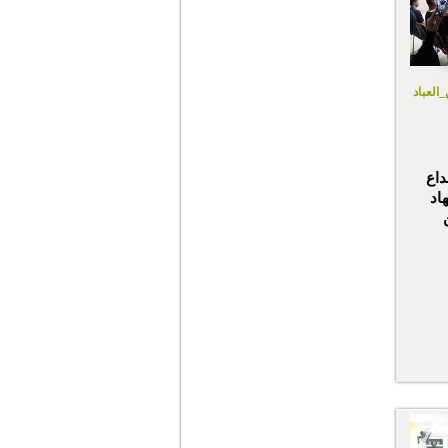
العباد
داع
اد