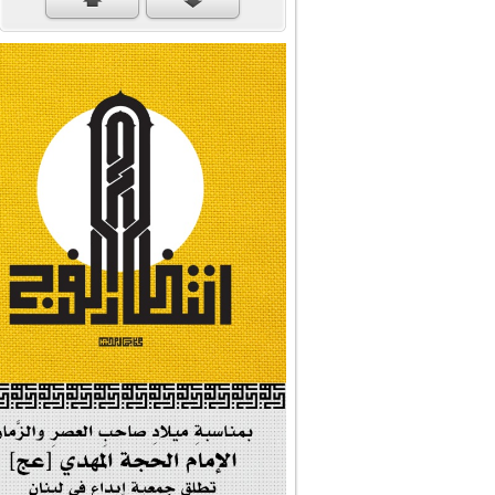
#سنكمل_الطريق
#تبريكات_انتصار_�...
#نداء_الأنبياء
#شجرة_النبوة
#وأنا_على_دين_محم...
#بأمانة_موسى_بن_ج...
#إيران_حرم_فاطمة ...
| #فخر_المخدرات |