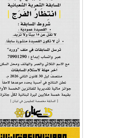
#صحيفة_المؤمن
إحتفالية #رياحين...
إحتفالية تكريم ا...
#فاطمة_روحي
مولد السيدة #الز�...
#أم_الشهداء
#النجم_الثاقب
#الصديقة_الشهيدة