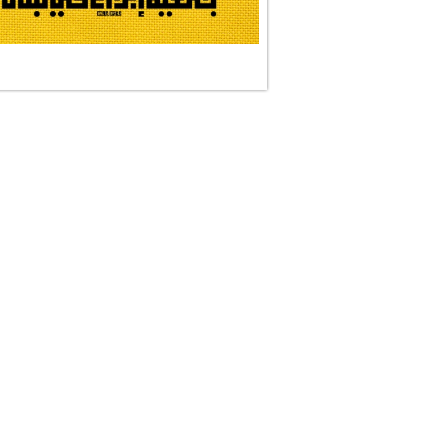
#على_اُهبة_الدم
ركن الخط العربي
#العالمة_المعلَّ...
#رسالات_تمثلني
#التقيّة_النقيّة
نجمان وجنة
#رضوان_الله
حملة #إبداع الشع�...