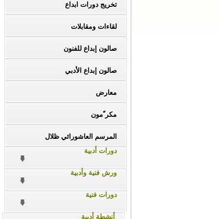
تخريج دورات ابداع
لقاءات ومقابلات
صالون إبداع للفنون
صالون إبداع الأدبي
معارض
مكر ّمون
المرسم العاشورائي ظلال
دورات أدبية
ورش فنية وأدبية
دورات فنية
أنشطة أدبية