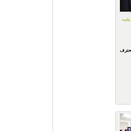
_يثرب
حترف