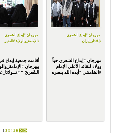
مهرجان #إبداع الشعري
مهرجان #إبداع الشعري
#إقتدار_إيران
#الإمامة_والولاية #الغدير
مهرجان #إبداع الشعري حباً
أقامت جمعية إبداع في 
وولاء للقائد الأعلى الإمام
مِهرجان #الإمامة_والول
#الخامنئي "أيده الله بنصره"
الشّعريّ “ #مَــولانَا_عَل
1
2
3
4
5
6