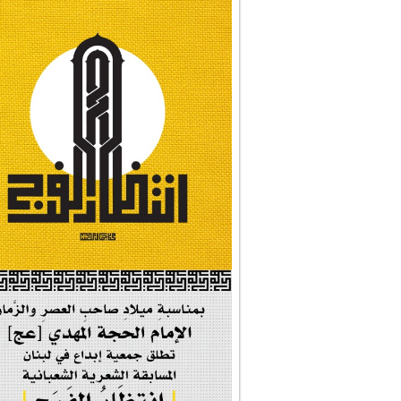
#نداء_الأنبياء
#شجرة_النبوة
#وأنا_على_دين_محم...
#بأمانة_موسى_بن_ج...
#إيران_حرم_فاطمة ...
| #فخر_المخدرات |
#صحيفة_المؤمن