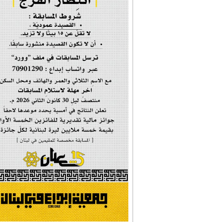
إحتفالية #رياحين...
إحتفالية تكريم ا...
#فاطمة_روحي
مولد السيدة #الز�...
#أم_الشهداء
#النجم_الثاقب
#الصديقة_الشهيدة
#على_اُهبة_الدم