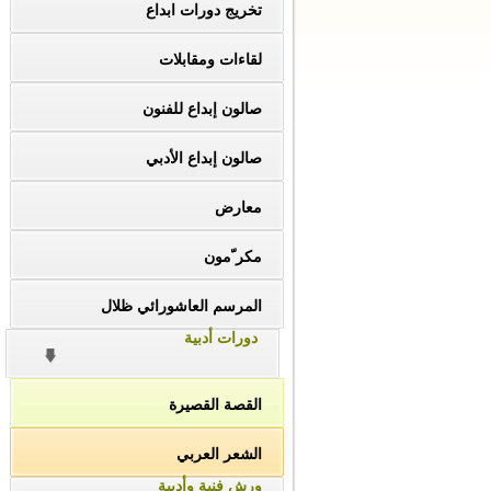
تخريج دورات ابداع
لقاءات ومقابلات
صالون إبداع للفنون
صالون إبداع الأدبي
معارض
مكر ّمون
المرسم العاشورائي ظلال
دورات أدبية
القصة القصيرة
الشعر العربي
ورش فنية وأدبية