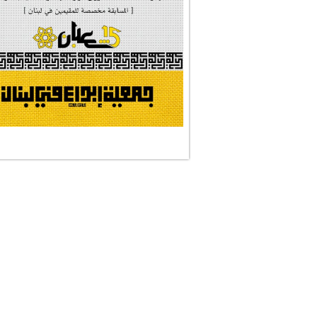
#النجم_الثاقب
#الصديقة_الشهيدة
#على_اُهبة_الدم
ركن الخط العربي
#العالمة_المعلَّ...
#رسالات_تمثلني
#التقيّة_النقيّة
نجمان وجنة