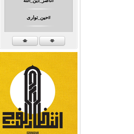
#حين_توارى
مهرجان الشهيد #ا�...
#سنكمل_الطريق
#تبريكات_انتصار_�...
#نداء_الأنبياء
#شجرة_النبوة
#وأنا_على_دين_محم...
#بأمانة_موسى_بن_ج...