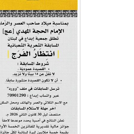
#إيران_حرم_فاطمة ...
| #فخر_المخدرات |
#صحيفة_المؤمن
إحتفالية #رياحين...
إحتفالية تكريم ا...
#فاطمة_روحي
مولد السيدة #الز�...
#أم_الشهداء