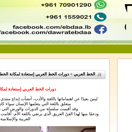
الخط العربي > دورات الخط العربي إستعادة لمكانة الخط
دورات الخط العربي إستعادة لمكا
ليسَ بعيدًا عن اهتماماتها باللغةِ والأدب، أنشأت إبداع منتد
متعلق باللغة التي يتعلمها الإنسان سواء كان أد
وقد أقيمت سلسلة من الدورات والورش التي ض
ودعمًا منها لهذا الفنّ العريق الّذي يرتقي باللغة الأم، أقا
العربية والإسلامية.