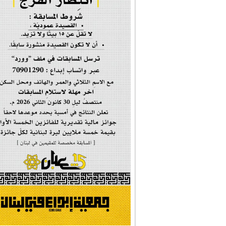
إحتفالية #رياحين...
إحتفالية تكريم ا...
#فاطمة_روحي
مولد السيدة #الز�...
#أم_الشهداء
#النجم_الثاقب
#الصديقة_الشهيدة
#على_اُهبة_الدم