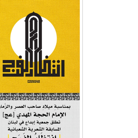
#تبريكات_انتصار_�...
#نداء_الأنبياء
#شجرة_النبوة
#وأنا_على_دين_محم...
#بأمانة_موسى_بن_ج...
#إيران_حرم_فاطمة ...
| #فخر_المخدرات |
#صحيفة_المؤمن