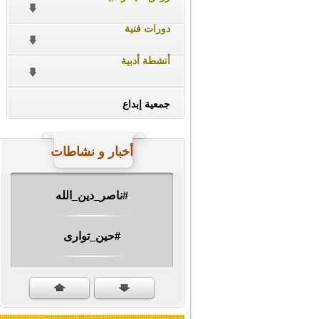
دورات فنية
أنشطة أدبية
جمعية إبداع
أخبار و نشاطات
#ناصر_دين_الله
#حين_توارى
مهرجان الشهيد #ا�...
#سنكمل_الطريق