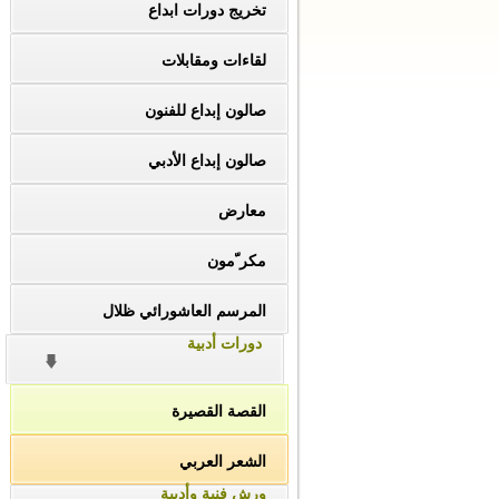
تخريج دورات ابداع
لقاءات ومقابلات
صالون إبداع للفنون
صالون إبداع الأدبي
معارض
مكر ّمون
المرسم العاشورائي ظلال
دورات أدبية
القصة القصيرة
الشعر العربي
ورش فنية وأدبية