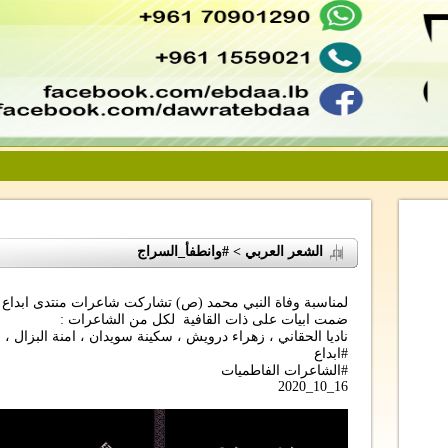
الشعر العربي > #وانطفأ_السراج
لمناسبة وفاة النبي محمد (ص) تشاركت شاعرات منتدى ابداع
ضمت ابيات على ذات القافية لكل من الشاعرات :
ناديا الحقاني ، زهراء درويش ، سكينة سويدان ، امنة البزال ،
#ابداع
#الشاعرات الفاطميات
16_10_2020