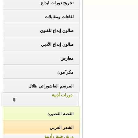
تخريج دورات ابداع
لقاءات ومقابلات
صالون إبداع للفنون
صالون إبداع الأدبي
معارض
مكر ّمون
المرسم العاشورائي ظلال
دورات أدبية
القصة القصيرة
الشعر العربي
ورش فنية وأدبية