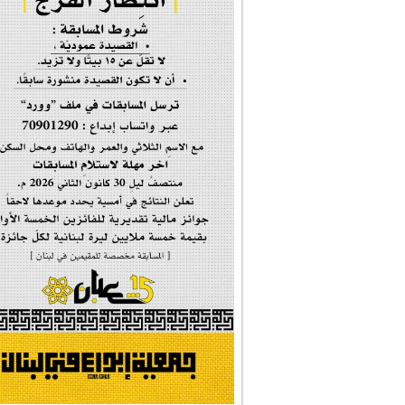
إحتفالية #رياحين...
إحتفالية تكريم ا...
#فاطمة_روحي
مولد السيدة #الز�...
#أم_الشهداء
#النجم_الثاقب
#الصديقة_الشهيدة
#على_اُهبة_الدم