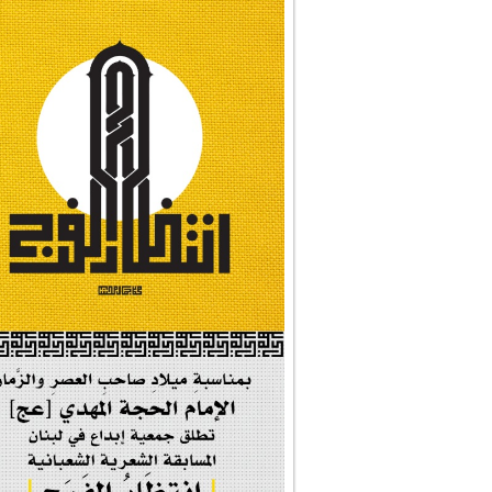
#نداء_الأنبياء
#شجرة_النبوة
#وأنا_على_دين_محم...
#بأمانة_موسى_بن_ج...
#إيران_حرم_فاطمة ...
| #فخر_المخدرات |
#صحيفة_المؤمن