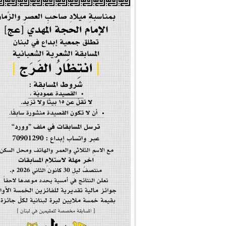
| #فخر_المخدرات |
#صحيفة_المؤمن
إحتفالية #رياحين...
إحتفالية تكريم ا...
#فاطمة_روحي
مولد السيدة #الز�...
#أم_الشهداء
#النجم_الثاقب