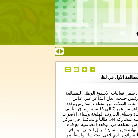
مطالعة الأول في لبنان
ل ضمن فعاليات الاسبوع الوطني للمطالعة
ئيس جمعية ابداع الشاعر علي عباس
ة مئات الطلاب من مختلف المدارس وقدد
حددت اللجنة المنظمة عدة سباقات في الماراتون .. سباق القراءة من عمر 7 الى 15 سنة وسباق التأليف
قاء والقصيدة وسباق الحروف الملونة وسباق الاصوات
لجميع الأعمار . افتتح الماراتون في مدرسة حارة حريك الرسمية بمشاركة 144 طالباً واستكمل في مركز
رس مختلفة في الوقفة التضامنية مع قناة
هاية شهر نيسان /ابريل الحالي . وتوقع
 للماراتون الذي لاقى استحسانا واسعاً من