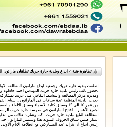
تظاهرة فنية > ابداع وبلدية حارة حريك تطلقان ماراتون ال
اطلقت بلدية حارة حريك وجمعية ابداع ماراتون المطالعة الاو
بحضور نائب رئيس بلدية حارة حريك المهندس احمد حاطوم ور
ومديرة مركز المطالعة والتنشيط الثقافي منى عربيد بمشارك
من عمر 10 الى 15 وسباق كتابة الاسماء وسباق الال
المطالعة التابع لبلدية حارة حريك . كما وشارك طلاب من مدا
المنار ضمن سباق الحروف الملونة هذا ويستمر الماراتون حتى ن
رئيس ابداع ان يتزايد عدد المشاركين مع انطلاقة الايام الأولى