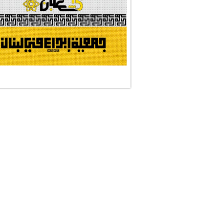
#الصديقة_الشهيدة
#على_اُهبة_الدم
ركن الخط العربي
#العالمة_المعلَّ...
#رسالات_تمثلني
#التقيّة_النقيّة
نجمان وجنة
#رضوان_الله