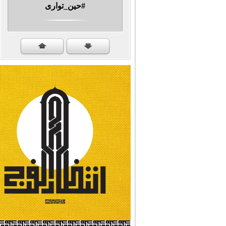
مهرجان الشهيد #ا�...
#سنكمل_الطريق
#تبريكات_انتصار_�...
#نداء_الأنبياء
#شجرة_النبوة
#وأنا_على_دين_محم...
#بأمانة_موسى_بن_ج...
#إيران_حرم_فاطمة ...