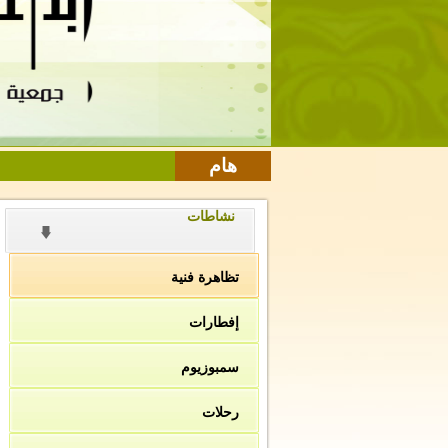
هام
نشاطات
تظاهرة فنية
إفطارات
سمبوزيوم
رحلات