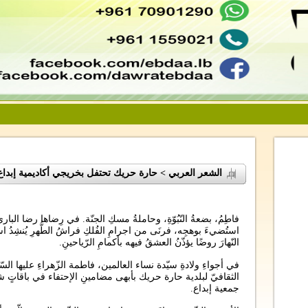
الشعر العربي > حارة حريك تحتفل بخريجي أكاديمية إبداع
فاطِمُ، بضعةُ النّبُوّةِ، وحاملةُ مسكِ الجنّة. في رِضاها رضا الباري
استُضيءَ بوهجِه، فرنَى من اجرامِ الفُلكِ فراشُ الطُّهرِ يُنشِدُ اسم
النّهارَ روضًا يؤذّنُ العشقُ فيهه بأكمامِ الرّياحينِ.
في أجواءِ ولادةِ سيّدة نساء العالمين، فاطمة الزّهراءِ عليها الس
الثقافيّ لبلدية حارة حريك بأبهى مضامينِ الإحتفاء في باقاتٍ ش
جمعية إبداع.