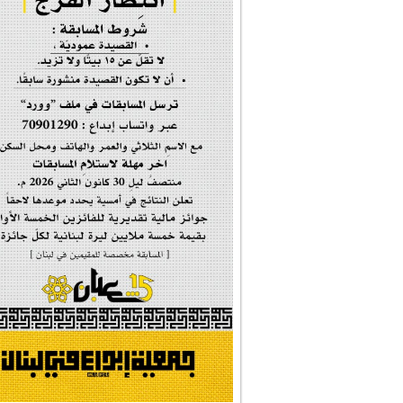
إحتفالية #رياحين...
إحتفالية تكريم ا...
#فاطمة_روحي
مولد السيدة #الز�...
#أم_الشهداء
#النجم_الثاقب
#الصديقة_الشهيدة
#على_اُهبة_الدم