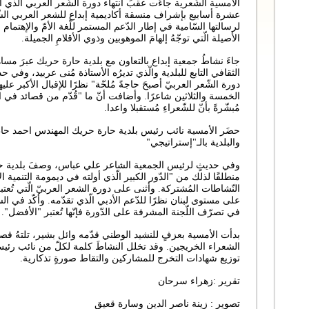
الأمسية الشّعرية جاءَت عقبَ انتهاء دورة الشّعر العربي الّذي أ
عشرة أسابيع بإشراف منسقة أكاديمية إبداع للشعر العربي الشّا
لرسالتها السّامية في إطار الدّعم المستمر للّغة الأمّ والإهتمام بر
الأصيلة الّتي توجّهُ إلهامَ الموهوبين وذوي الأقلامِ الجميلة.
جاءَ نشاطُ جمعية إبداع بالتعاون مع بلدية حارة حريك عبرَ مساه
الثقافي التابع للبلدية والّذي تديرُه الأستاذة مُنى عربيد، وفي حدي
دورة الشّعر العربيّ أصبحَ حاجةً مُلحّة" نظرًا للإقبال الأكبر ع
الخمسة والثلاثين شاعرًا. وأضافت أنّ ما "قُدّم من قصائد في
مُبشّرةً بأنّ للشّعراءِ مُستقبلا واعدا.
حضَر الأمسية نائب رئيس بلدية حارة حريك المهندس احمد حاطوم
والبلدية بالـ"إستراتيجي"
وفي حديثٍ لرئيس الجمعية الشاعر علي عباس، وصفَ بلدية حارة 
منطلقًا لذلك من "الدّور الكبير الّذي أولته في ديمومة التنمية ال
النّشاطات المُشتركة. وأثنى على دورة الشعر العربيّ الّتي تُعت
على مستوى لبنان نظرًا للدّعم الأدبي الّذي تقدّمه. وأكّد في ال
في تصرّف اللّجنة المشرفة على الدّورة فإنّها تُعتبر "الأفضل".
بدأت الأمسية بعزفٍ للنشيد الوطني قدّمه وائل بشير، تلتهُ ق
الشعراء الخريجين. وقد تخلل النشاطَ كلمة لكلّ من نائب رئيس 
توزيع شهادات التخرج للمشاركين والتقاط صورةٍ تذكارية.
تقرير :زهراء سرحان
تصوير : زينة ناصر الدين وسارة قعيق