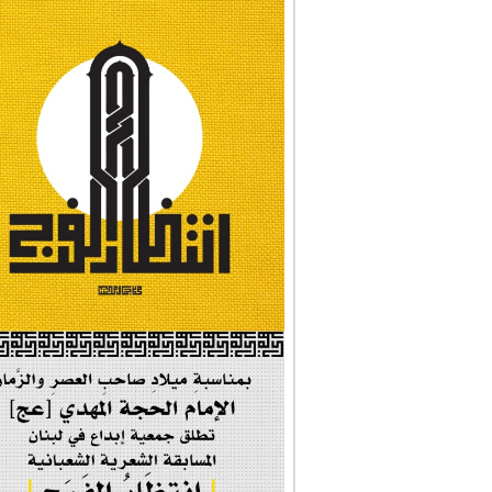
#تبريكات_انتصار_�...
#نداء_الأنبياء
#شجرة_النبوة
#وأنا_على_دين_محم...
#بأمانة_موسى_بن_ج...
#إيران_حرم_فاطمة ...
| #فخر_المخدرات |
#صحيفة_المؤمن