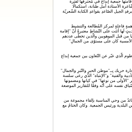
قامتها جمعية إبداع في مُحترفها لفترة
عرة الأستاذة أمل طنانة، استكمالًا
فدِ الجيل الصّاعدِ بقواعدِ الكتابة الشّعريّة
مةٍ فاعلةٍ لمركز المُطالعة والتنشيط
ثٍ لَها أثنَت على النّشاطِ معتبرةً أنّ "إقامة
ليها من قبل الموهوبين والّذين تخطّى عددهم
 الأمسية كان على مستوًى من الجمالِ"
 الّذي عبّر عن التّعاون بين جمعية إبداع
حريك بِــ"موطن الحبرِ والتّبرِ والجمال"
أدبية والفنية" و"الإنتباه" الذّي رعى سلسة
بر "الأولى من نوعها" في كيانها ومضمونها
سّياق نفسه على أنّه وفقًا للتقارير الموضعة
صائدُ من وحي المناسبة بإلقاء مجموعة من
البلدية ورئيس الجمعية. وكان الختامُ مع