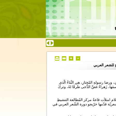
 للشعر العربي
، ورضا رسولهِ المُختارِ، هي الثّناءُ الّذي
َها، زَهراءُ غضَّ الدُّجى طَرفًا لهُ، وتركَ
ّلام امتلأت قاعةُ مركز المُطالعة التنشيطِ
عريّة قدّمها خرّيجو دورة الشّعر العربي في