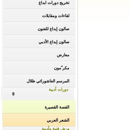
تخريج دورات ابداع
لقاءات ومقابلات
صالون إبداع للفنون
صالون إبداع الأدبي
معارض
مكر ّمون
المرسم العاشورائي ظلال
دورات أدبية
القصة القصيرة
الشعر العربي
ورش فنية وأدبية