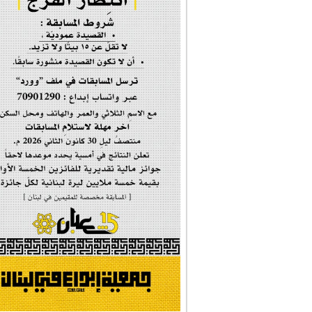
إحتفالية #رياحين...
إحتفالية تكريم ا...
#فاطمة_روحي
مولد السيدة #الز�...
#أم_الشهداء
#النجم_الثاقب
#الصديقة_الشهيدة
#على_اُهبة_الدم