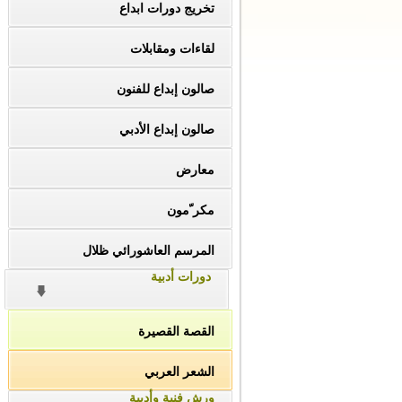
تخريج دورات ابداع
لقاءات ومقابلات
صالون إبداع للفنون
صالون إبداع الأدبي
معارض
مكر ّمون
المرسم العاشورائي ظلال
دورات أدبية
القصة القصيرة
الشعر العربي
ورش فنية وأدبية