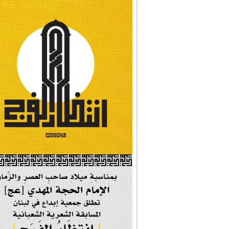
#نداء_الأنبياء
#شجرة_النبوة
#وأنا_على_دين_محم...
#بأمانة_موسى_بن_ج...
#إيران_حرم_فاطمة ...
| #فخر_المخدرات |
#صحيفة_المؤمن