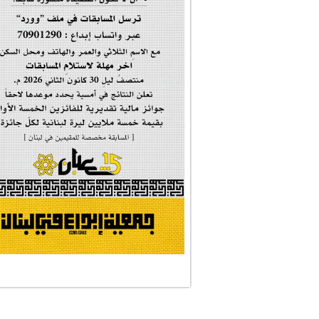
#أم_الشهداء
#النجم_الثاقب
#الصديقة_الشهيدة
#على_اُهبة_الدم
ركن الخط العربي
#العالمة_المعلَّ...
#رسالات_تمثلني
#التقيّة_النقيّة