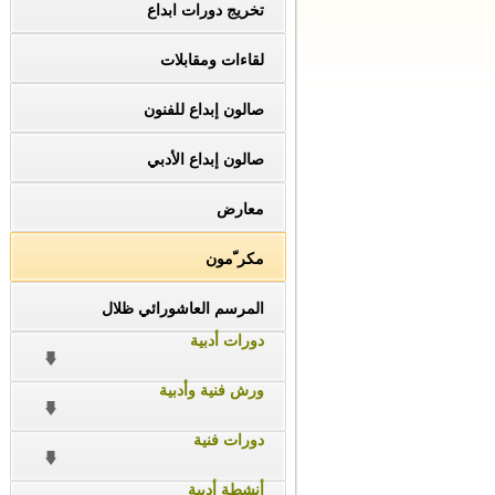
تخريج دورات ابداع
لقاءات ومقابلات
صالون إبداع للفنون
صالون إبداع الأدبي
معارض
مكر ّمون
المرسم العاشورائي ظلال
دورات أدبية
ورش فنية وأدبية
دورات فنية
أنشطة أدبية