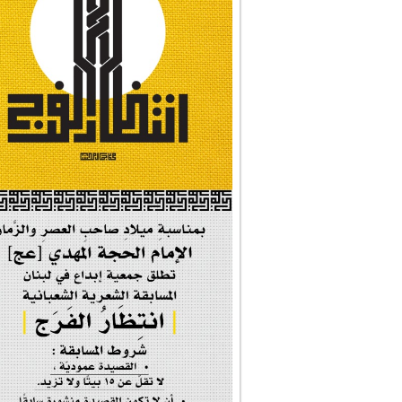
#بأمانة_موسى_بن_ج...
#إيران_حرم_فاطمة ...
| #فخر_المخدرات |
#صحيفة_المؤمن
إحتفالية #رياحين...
إحتفالية تكريم ا...
#فاطمة_روحي
مولد السيدة #الز�...