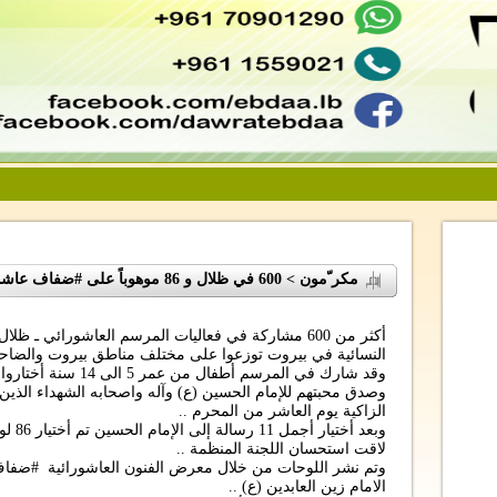
مكر ّمون > 600 في ظلال و 86 موهوباً على #ضفاف عاشوراء
أكثر من 600 مشاركة في فعاليات المرسم العاشورائي ـ ظ
النسائية في بيروت توزعوا على مختلف مناطق بيروت والضاحية
وقد شارك في المرسم أطف
وصدق محبتهم للإمام الحسين (ع) وآله واصحابه الشهداء الذين أ
الزاكية يوم العاشر من المحرم ..
وبعد أ
لاقت استحسان اللجنة المنظمة ..
وتم نشر اللوحات من خلال معرض الفنون العاشورائية #ضفاف 
الامام زين العابدين (ع) ..