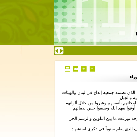
لال الذي نظمته جمعية إبداع في لبنان والهيئات
 والجبل .
ال من عمر 5 الى 14 سنة أختاروا لوحاتهم بأنفسهم وعبروا من خلال ألوانهم
وفوا بعهد الله وصبغوا جبين بدمائهم
ختيار أجمل 11 رسالة إلى الإمام الحسين تم أختيار 86 لوحة توزعت ما بين التلوين والرسم الحر
الذي يقام سنوياً في ذكرى استشهاد