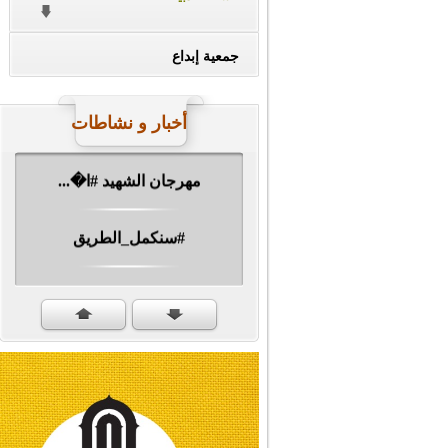
#ناصر_دين_الله
جمعية إبداع
#حين_توارى
أخبار و نشاطات
مهرجان الشهيد #ا�...
#سنكمل_الطريق
#تبريكات_انتصار_�...
#نداء_الأنبياء
#شجرة_النبوة
#وأنا_على_دين_محم...