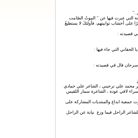
.."
نة التي عبرت فيها عن " الموتُ الصّامت
رًا على أخشاب توابيتهم، فأولئكَ لا يستطيعُ
ي قصيدته :
الحقاني التي جاء فيها :
 سرحان قال قي قصيدته :
ر محمد علي ترحيني ، الشاعر علي حمادي
سراء لافي عودة ، الشاعرة سمار اللقيس
رت جمعية ابداع والمنتديات المشاركة على
الختام منح رئيس ابداع قلادة الابداع والتمييز للعام 2023 للشاعر الراحل فيما وزع نيابة عن الراحل