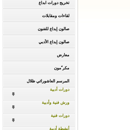
تخريج دورات ابداع
لقاءات ومقابلات
صالون إبداع للفنون
صالون إبداع الأدبي
معارض
مكر ّمون
المرسم العاشورائي ظلال
دورات أدبية
ورش فنية وأدبية
دورات فنية
أنشطة أدبية