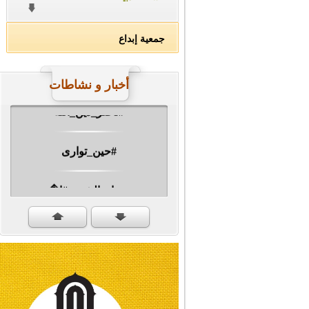
جمعية إبداع
#ناصر_دين_الله
أخبار و نشاطات
#حين_توارى
مهرجان الشهيد #ا�...
#سنكمل_الطريق
#تبريكات_انتصار_�...
#نداء_الأنبياء