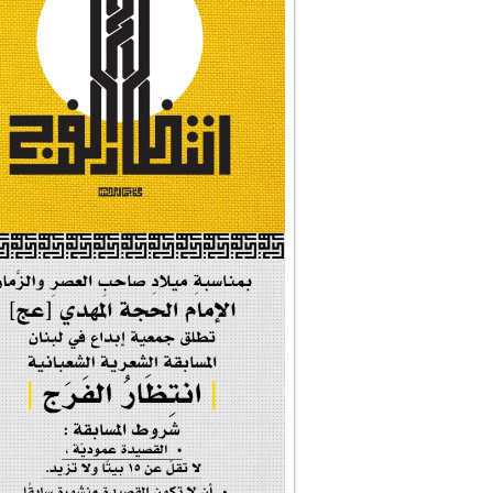
#شجرة_النبوة
#وأنا_على_دين_محم...
#بأمانة_موسى_بن_ج...
#إيران_حرم_فاطمة ...
| #فخر_المخدرات |
#صحيفة_المؤمن
إحتفالية #رياحين...
إحتفالية تكريم ا...