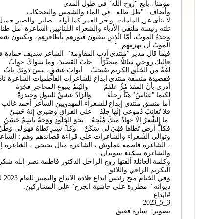
مؤمناً ..بايع "روح الله" في طول المدى
وأضاف : "ظل ظله ..في الماء والشمس والضحكات
لا ينأى عن الملمات. وأخر العمر كما أوله ..صابر..والصبر جميل
تلته رئيسة ملتقى الأدباء والشعراء اللبنانيين الشاعرة أمل طنا
وحدَهُ الموتُ، أمّا الّذين يثقبون قبورهم بأظافرهِم، ويكتبون شع
الموتُ أن يهزمهم.."
فيما قال مدير "منتدى أدب المقاومة" الشاعر سديف حمادة ف
فإليك روحي سائلًا متحيِّرًأ جابَ القصيدَ، وما سواكَ جوابُ
لغةٌ من الخلُق الكريم تفتحتْ أبوابَ عشقٍ، ليسَ دونَكَ بابُ
فقصيدة منسقة منتدى ابداع للشاعرات الفاطميات الشاعرة ناديا 
أدري بأنَّ الفقدَ مُرٌّ علقمٌ واليُتمُ ينبوع المحاجرِ فجّرَهٔ
لكنما "عبّاسُ" هيّأ رحلَهُ والزادُ عشقٌ للبتولِ وحيدرَهْ
أما منسق منتدى إبداع للشعراء المهدويين الشاعر أحمد غالب
فلا تُعاتِبْ دُموعي إنَّها جَلَدٌ على الفراقِ وصَبري إنّهُ خَشِنُ
ما الشِّعرُ إلّا جهادٌ منكَ مُتَّجِهٌ نحوَ الخلودِ ووَجهٌ باسِمٌ حَسَنُ
فكلُّ أرضٍ تَطاها فهْيَ لي سَكَنٌ وكلُّ شِبرٍ تَطاهُ فهو لي وَطَنُ
وتوالى الشعراء والشاعرات على قراءة قصائدهم وهم : الشاع
، الشاعرة فاطمة غملوش ، الشاعرة منال بجيجي ، الشاعرة إ
والشاعرة سكينة سويدان .
وكلمة العائلة ألقتها زوج الراحل الدكتور فاطمة نصر الله شك
التكريم الراقي واللائق.
وفي 
ديوانه " مطرزة على حاشية الجرح" على المشاركين.
#ابداع
3_5_2023
تصوير : سارة قعيق