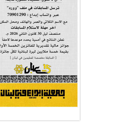
#فاطمة_روحي
مولد السيدة #الز�...
#أم_الشهداء
#النجم_الثاقب
#الصديقة_الشهيدة
#على_اُهبة_الدم
ركن الخط العربي
#العالمة_المعلَّ...