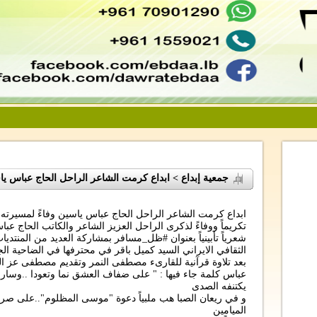
جمعية إبداع > ابداع كرمت الشاعر الراحل الحاج عباس ي
ابداع كرمت الشاعر الراحل الحاج عباس ياسين وفاءً لمسيرته ا
تكريماً ووفاءً لذكرى الراحل العزيز الشاعر والكاتب الحاج عبا
شعرياً تأبينياً بعنوان #ظل_مسافر بمشاركة العديد من المنتديا
الثقافي الايراني السيد كميل باقر في محترفها في الضاحية الجن
بعد تلاوة قرآنية للقارىء مصطفى النمر وتقديم مصطفى عز ال
عباس كلمة جاء فيها : " على ضفاف العشق نما وتعودا ..وسار
يكتنفه الصدى
و في ريعان الصبا هب ملبياً دعوة "موسى المظلوم"..على ص
الميامين