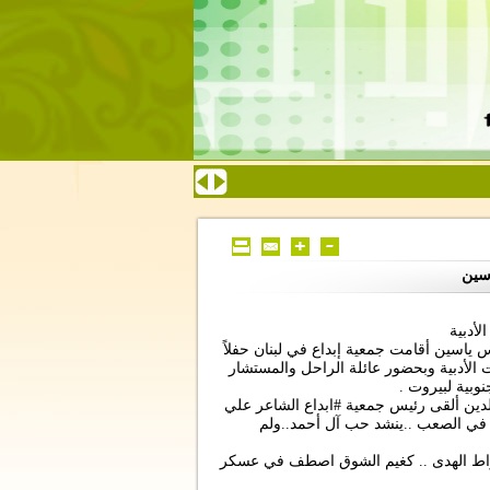
اسين
لأدبية
س ياسين أقامت جمعية إبداع في لبنان حفلاً
ت الأدبية وبحضور عائلة الراحل والمستشار
وبية لبيروت .
دين ألقى رئيس جمعية #ابداع الشاعر علي
 في الصعب ..ينشد حب آل أحمد..ولم
راط الهدى .. كغيم الشوق اصطف في عسكر