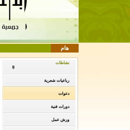
هام
نشاطات
رباعيات شعرية
دعوات
دورات فنية
ورش عمل