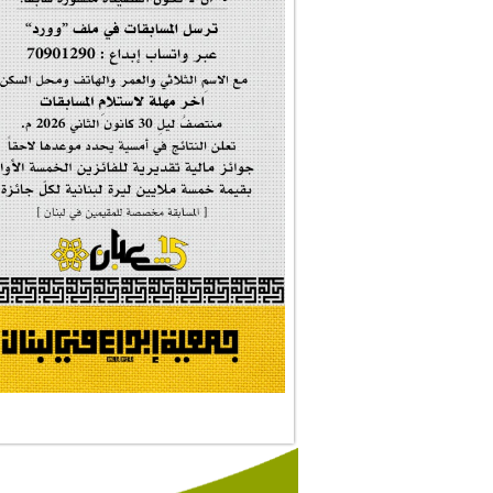
إحتفالية تكريم ا...
#فاطمة_روحي
مولد السيدة #الز�...
#أم_الشهداء
#النجم_الثاقب
#الصديقة_الشهيدة
#على_اُهبة_الدم
ركن الخط العربي