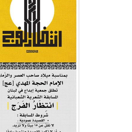
#نداء_الأنبياء
#شجرة_النبوة
#وأنا_على_دين_محم...
#بأمانة_موسى_بن_ج...
#إيران_حرم_فاطمة ...
| #فخر_المخدرات |
#صحيفة_المؤمن
إحتفالية #رياحين...