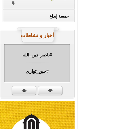
جمعية إبداع
أخبار و نشاطات
#ناصر_دين_الله
#حين_توارى
مهرجان الشهيد #ا�...
#سنكمل_الطريق
#تبريكات_انتصار_�...