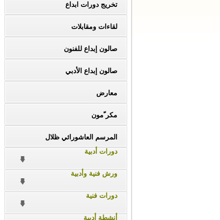
تخريج دورات ابداع
لقاءات ومقابلات
صالون إبداع للفنون
صالون إبداع الأدبي
معارض
مكر ّمون
المرسم العاشورائي ظلال
دورات أدبية
ورش فنية وأدبية
دورات فنية
أنشطة أدبية