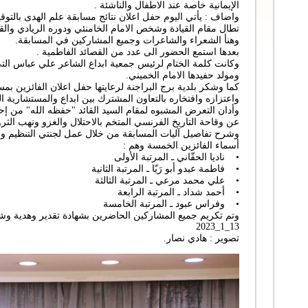
الإيمانية خاصة عند الاطفال والناشئة .
واضاف : يأتي اليوم حفل اعلان نتائج مسابقة علم الهدى بال
تطال مقام القيادة وشخص الامام الخامنئي ودوره الريادي والقي
وهنأ الشعراء والشاعرات وجميع المشاركين في المسابقة.
بعدها استمع الحضور الى عدد من القصائد الفاطمية .
وكانت كلمة الختام لرئيس جمعية ابداع الشاعر علي عباس التي اس
ومولد حفيدها الامام الخميني.
كما وشكر بلدية برج البراجنة لرعايتها حفل اعلان الفائزين ب
واعتزازه وافتخاره بالتعاون المشترك بين ابداع والمستشارية الثق
وأدان التعرض المشبوه لمقام السيد القائد "حفظه الله" من إح
عن وقاحة التاريخ الفرنسي المتخم بالاحتلال والغزو ونهب الثروا
وشرح تفاصيل آليات المسابقة من خلال عمل لجنتي التنظيم و
أسماء الفائزين الخمسة وهم :
• ناديا الحقّاني ـ المرتبة الأولى
• فاطمة عبدو أبو رَيّا ـ المرتبة الثانية
• علي محمد مرعي ـ المرتبة الثالثة
• أحمد شداد ـ المرتبة الرابعة
• وفراس عبود ـ المرتبة الخامسة
وتم تكريم جميع المشاركين الحاضرين بشهادة تقدير وهدية وشال
13_1_2023
تصوير : هادي نصار.