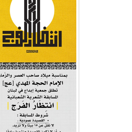
#شجرة_النبوة
#وأنا_على_دين_محم...
#بأمانة_موسى_بن_ج...
#إيران_حرم_فاطمة ...
| #فخر_المخدرات |
#صحيفة_المؤمن
إحتفالية #رياحين...
إحتفالية تكريم ا...