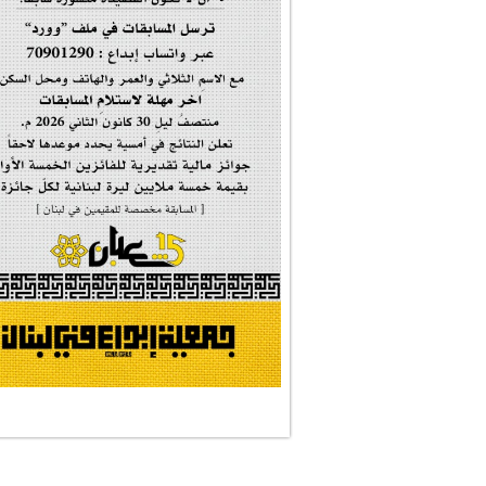
#فاطمة_روحي
مولد السيدة #الز�...
#أم_الشهداء
#النجم_الثاقب
#الصديقة_الشهيدة
#على_اُهبة_الدم
ركن الخط العربي
#العالمة_المعلَّ...