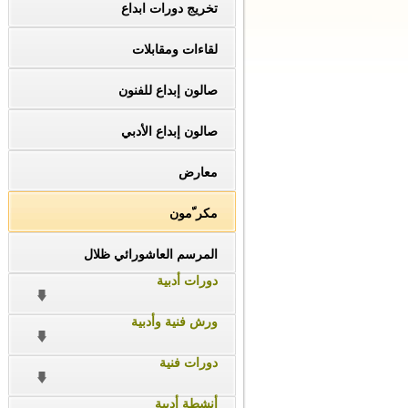
تخريج دورات ابداع
لقاءات ومقابلات
صالون إبداع للفنون
صالون إبداع الأدبي
معارض
مكر ّمون
المرسم العاشورائي ظلال
دورات أدبية
ورش فنية وأدبية
دورات فنية
أنشطة أدبية