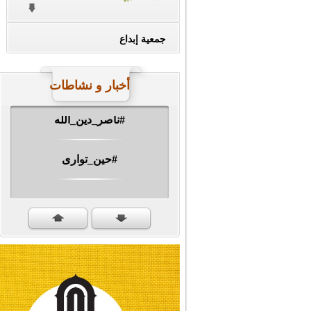
جمعية إبداع
أخبار و نشاطات
#ناصر_دين_الله
#حين_توارى
مهرجان الشهيد #ا�...
#سنكمل_الطريق
#تبريكات_انتصار_�...
#نداء_الأنبياء