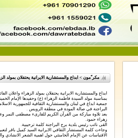
مكر ّمون > ابداع والمستشارية الايرانية يحتفلان بمولد الز
ابداع والمستشارية الايرانية يحتفلان بمولد الزهراء واعلان الف
بمناسبة مولد السيدة فاطمة الزهراء (ع) وحفيدها الإمام الخمي
جمعية ابداع في لبنان والمستشارية الثقافية للجمهورية الاسلامية
البراجنة في صالة المودة في منطقة الرويس .
بعد تلاوة مباركة من القرآن الكريم للقارىء مصطفى النمر وعز
زهراء حمود.
القى نائب رئيس بلدية برج البراجنة كلمة ترحيبية.
وجاءت كلمة المستشار الثقافي الايرانية السيد كميل باقر لتع
الاقتباسات عن الإمام الخامنئي حول اهمية الشعر الانشادي وال