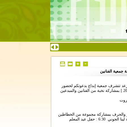
 جمعية الفنانين
ا رعد تتشرف جمعية إبداع بدعوتكم لحضور
حفل افتتاح معرضها السنوي [ إبداع بالكلمة واللون والضوء 2016 ] بمشاركة نخبة من الفنانين والمبدعين
الأربعاء 9 آذار 2016 ؛ 5:00 : ورشة النحت بالصلصال مع الفنانة لينا الجوني 6:30 : حفل عيد المعلم