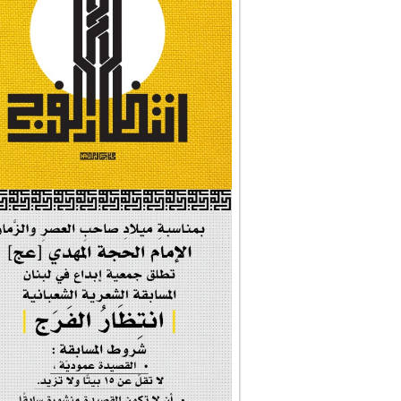
#نداء_الأنبياء
#شجرة_النبوة
#وأنا_على_دين_محم...
#بأمانة_موسى_بن_ج...
#إيران_حرم_فاطمة ...
| #فخر_المخدرات |
#صحيفة_المؤمن
إحتفالية #رياحين...