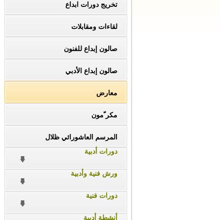
تخريج دورات ابداع
لقاءات ومقابلات
صالون إبداع للفنون
صالون إبداع الأدبي
معارض
مكر ّمون
المرسم العاشورائي ظلال
دورات أدبية
ورش فنية وأدبية
دورات فنية
أنشطة أدبية