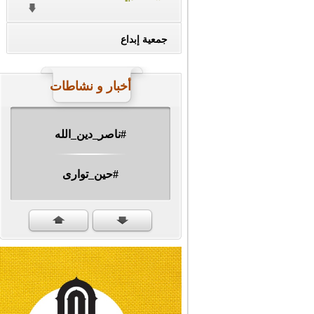
جمعية إبداع
أخبار و نشاطات
#ناصر_دين_الله
#حين_توارى
مهرجان الشهيد #ا�...
#سنكمل_الطريق
#تبريكات_انتصار_�...