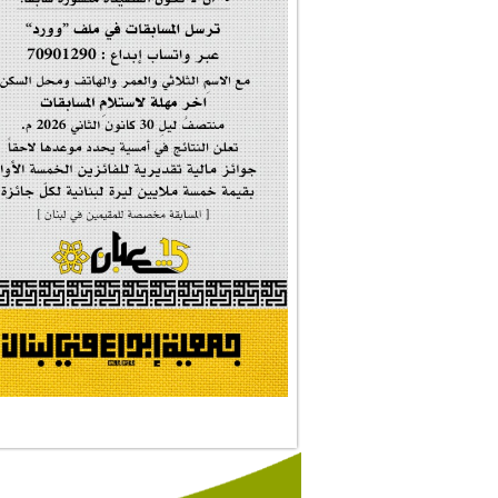
إحتفالية تكريم ا...
#فاطمة_روحي
مولد السيدة #الز�...
#أم_الشهداء
#النجم_الثاقب
#الصديقة_الشهيدة
#على_اُهبة_الدم
ركن الخط العربي