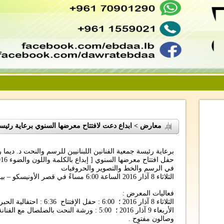
معارض > ابداع دعت لافتتاح معرضها السنوي برعاية رئيسة
برعاية رئيسة جمعية الفنانين اللبنانيين للرسم والنحت د. ديم
في الرسم والخط والتصوير والحروفيات
الثلاثاء 8 آذار 2016 الساعة 6:00 مساءً في قصر الأونيسكو – بيروت
فعاليات المعرض :
الثلاثاء 8 آذار 2016 ؛ 6:00 : حفل الإفتتاح 6:36 : احتفالية الحبر والحرف بمشاركة مجموعة من الخطاطين
وصالون مفتوح .