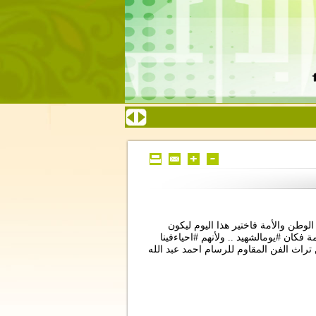
ء الوطن والأمة فاختير هذا اليوم ليكون
فكان #يومالشهيد .. ولأنهم #احياءفينا
ي لبنان ومركز #اعلام_بيروت 11 لوحة من تراث الفن المقاوم للرسام احمد عبد الله