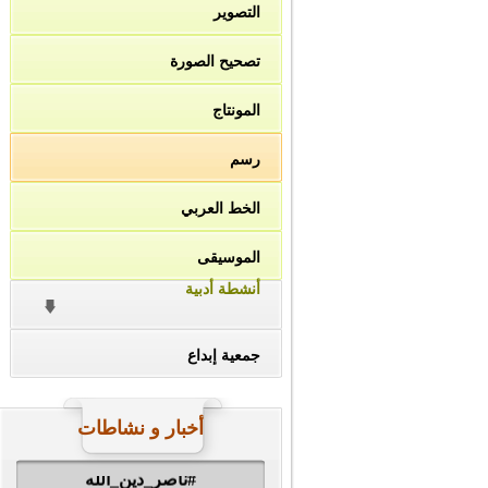
التصوير
تصحيح الصورة
المونتاج
رسم
الخط العربي
الموسيقى
أنشطة أدبية
جمعية إبداع
أخبار و نشاطات
#ناصر_دين_الله