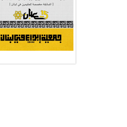
#النجم_الثاقب
#الصديقة_الشهيدة
#على_اُهبة_الدم
ركن الخط العربي
#العالمة_المعلَّ...
#رسالات_تمثلني
#التقيّة_النقيّة
نجمان وجنة