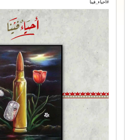
#احياء_فينا