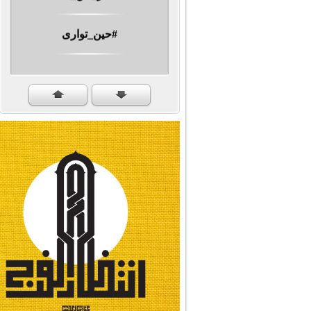
#حين_توارى
مهرجان الشهيد #ا�...
#سنكمل_الطريق
#تبريكات_انتصار_�...
#نداء_الأنبياء
#شجرة_النبوة
#وأنا_على_دين_محم...
#بأمانة_موسى_بن_ج...