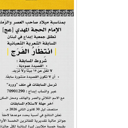
#إيران_حرم_فاطمة ...
| #فخر_المخدرات |
#صحيفة_المؤمن
إحتفالية #رياحين...
إحتفالية تكريم ا...
#فاطمة_روحي
مولد السيدة #الز�...
#أم_الشهداء