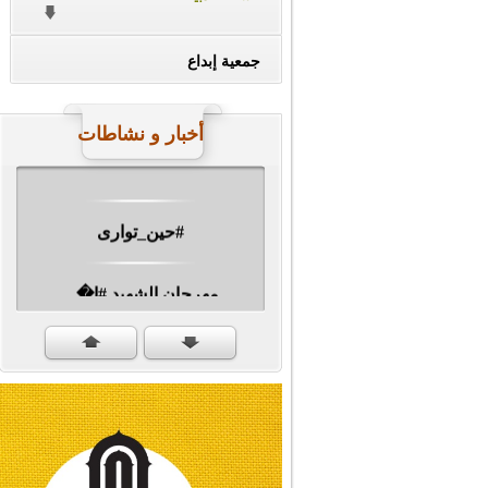
جمعية إبداع
#ناصر_دين_الله
أخبار و نشاطات
#حين_توارى
مهرجان الشهيد #ا�...
#سنكمل_الطريق
#تبريكات_انتصار_�...
#نداء_الأنبياء