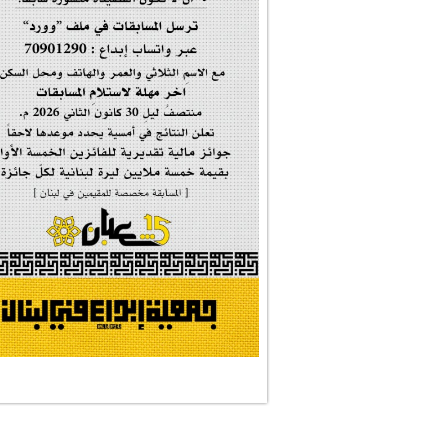
#فاطمة_روحي
مولد السيدة #الز�...
#أم_الشهداء
#النجم_الثاقب
#الصديقة_الشهيدة
#على_اُهبة_الدم
ركن الخط العربي
#العالمة_المعلَّ...