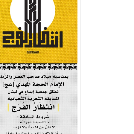
#شجرة_النبوة
#وأنا_على_دين_محم...
#بأمانة_موسى_بن_ج...
#إيران_حرم_فاطمة ...
| #فخر_المخدرات |
#صحيفة_المؤمن
إحتفالية #رياحين...
إحتفالية تكريم ا...