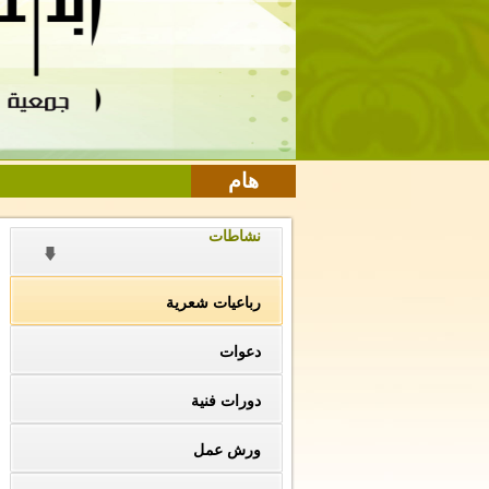
هام
نشاطات
رباعيات شعرية
دعوات
دورات فنية
ورش عمل