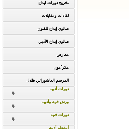
تخريج دورات ابداع
لقاءات ومقابلات
صالون إبداع للفنون
صالون إبداع الأدبي
معارض
مكر ّمون
المرسم العاشورائي ظلال
دورات أدبية
ورش فنية وأدبية
دورات فنية
أنشطة أدبية